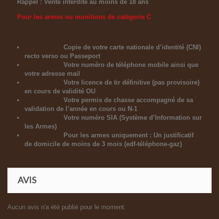
Rappel : Vente interdite au moins de 18 ans
Pour les armes ou munitions de catégorie C
Copie de votre carte nationale d’identité (CNI)
recto verso ou Passeport
Votre numéro de téléphone mobile ainsi que
votre adresse mail
Votre licence de tir définitive (pas provisoire)
en cours de validité OU
Votre permis de chasse accompagné de sa
validation de l’année en cours ou N-1
Votre numéro SIA (Système d’Information sur
les Armes)
Pour les armes uniquement : Un justificatif
de domicile de moins de 3 mois (edf-téléphone-gaz)
AVIS
Aucun avis n'a été publié pour le moment.