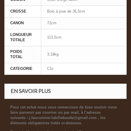
CROSSE
Bois à joue de 36,5cm
CANON
72cm
LONGUEUR
113,5cm
TOTALE
POIDS
3,18kg
TOTAL
CATEGORIE
C1c
EN SAVOIR PLUS
Pour cet achat nous vous remercions de bien vouloir nous
faire parvenir par courrier ou par mail, à l’adresse
suivante :
j.fauconnier.labillebaude@gmail.com
, les
éléments obligatoires listés ci-dessous.