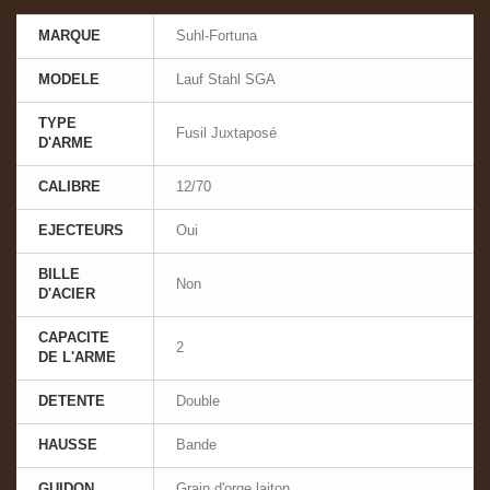
MARQUE
Suhl-Fortuna
MODELE
Lauf Stahl SGA
TYPE
Fusil Juxtaposé
D'ARME
CALIBRE
12/70
EJECTEURS
Oui
BILLE
Non
D'ACIER
CAPACITE
2
DE L'ARME
DETENTE
Double
HAUSSE
Bande
GUIDON
Grain d'orge laiton