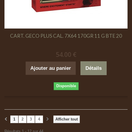
CART. GECO PLUS CAL. 7X64 170GR 11 G BTE 20
54.00 €
Ajouter au panier
Détails
Disponible
1
2
3
4
Afficher tout
Résultats 1 - 12 sur 44.