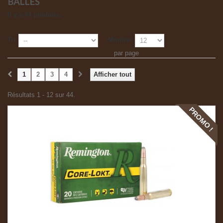
BALLES
Il y a 44 produits.
Tri
Montrer
par page
1
2
3
4
Afficher tout
Résultats 1 - 12 sur 44.
PROMO !