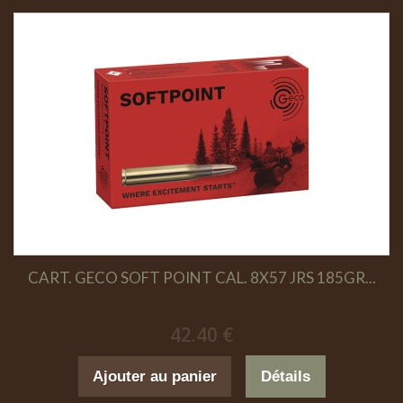
CART. GECO SOFT POINT CAL. 8X57 JRS 185GR...
42.40 €
Ajouter au panier
Détails