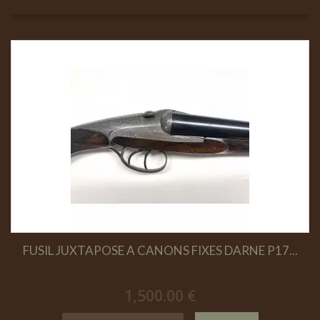
FUSIL JUXTAPOSE A CANONS FIXES DARNE P17...
1,500.00 €