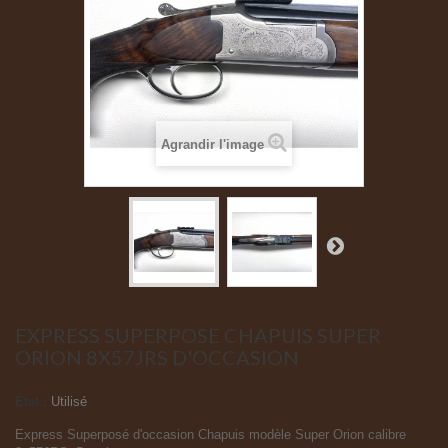
Agrandir l'image
EXPRESS SUPERPOSE CHAPUIS SUPER
ORION 8X57JRS D'OCCASION
État :
Utilisé
Express Superposé d'occasion Chapuis modèle Super Orion calibre