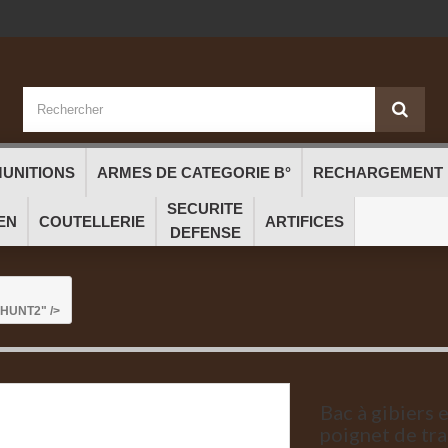
UNITIONS
ARMES DE CATEGORIE B°
RECHARGEMENT
SECURITE
EN
COUTELLERIE
ARTIFICES
DEFENSE
O HUNT
2" />
Bac à gibiers 
poignet de tr