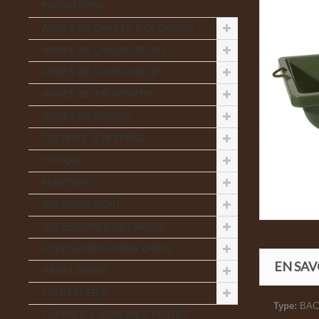
PROMOTIONS
ARMES DE CHASSE D'OCCASION
ARMES DE CHASSE NEUVES
ARMES DE CATEGORIE B°
ARMES DE TIR SPORTIF
ARMES DE LOISIRS
SECURITE & DEFENSE
OPTIQUE
MUNITIONS
RECHARGEMENT
ACCESSOIRES DE CHASSE
ACCESSOIRES POUR CHIEN
EN SAV
HABILLEMENT
COUTELLERIE
Type:
BAC 
COFFRES & ARMOIRES FORTES