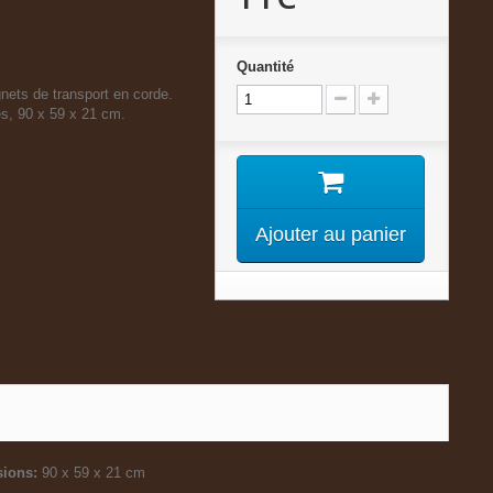
Quantité
nets de transport en corde.
s, 90 x 59 x 21 cm.
Ajouter au panier
ions:
90 x 59 x 21 cm