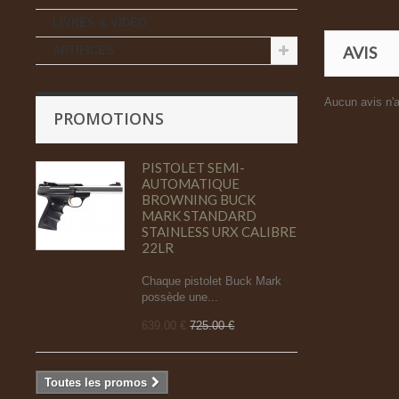
LIVRES & VIDEO
AVIS
ARTIFICES
Aucun avis n'a
PROMOTIONS
PISTOLET SEMI-
AUTOMATIQUE
BROWNING BUCK
MARK STANDARD
STAINLESS URX CALIBRE
22LR
Chaque pistolet Buck Mark
possède une...
639.00 €
725.00 €
Toutes les promos