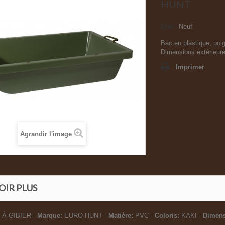
HUNT
État :
Neuf
Bac en plastique, poig
Dimensions extérieure
Imprimer
Agrandir l'image
OIR PLUS
À GIBIER -
Marque:
EURO HUNT -
Matière:
PVC -
Coloris:
KAKI -
Dimens