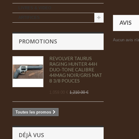
LIVRES & VIDEO
ARTIFICES
AVIS
PROMOTIONS
Aucun avis n'a
REVOLVER TAURUS
RAGING HUNTER 44H
DUO-TONE CALIBRE
44MAG NOIR/GRIS MAT
8 3/8 POUCES
1,059.00 €
1,210.00 €
Toutes les promos
DÉJÀ VUS