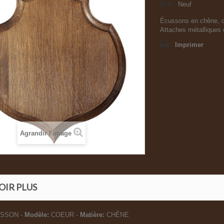
État :
Neuf
Écussons en chêne, ci
Attaches métalliques 
Imprimer
Agrandir l'image
OIR PLUS
SSON -
Modèle:
COEUR -
Matière:
CHÊNE