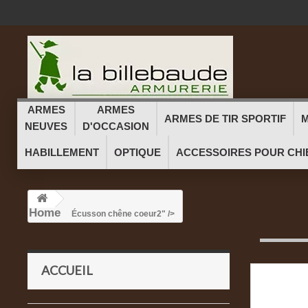
ARMES
ARMES
ARMES DE TIR SPORTIF
M
NEUVES
D'OCCASION
HABILLEMENT
OPTIQUE
ACCESSOIRES POUR CHI
Home
Écusson chêne coeur
2" />
ACCUEIL