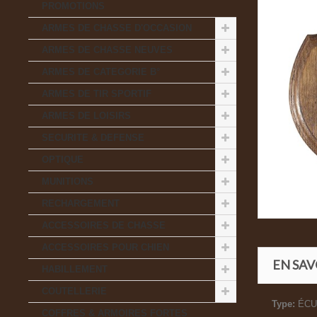
PROMOTIONS
ARMES DE CHASSE D'OCCASION
ARMES DE CHASSE NEUVES
ARMES DE CATEGORIE B°
ARMES DE TIR SPORTIF
ARMES DE LOISIRS
SECURITE & DEFENSE
OPTIQUE
MUNITIONS
RECHARGEMENT
ACCESSOIRES DE CHASSE
ACCESSOIRES POUR CHIEN
EN SAV
HABILLEMENT
COUTELLERIE
Type:
ÉCU
COFFRES & ARMOIRES FORTES