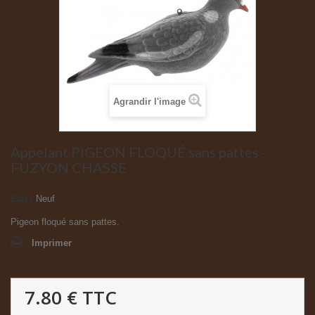
Agrandir l'image
Appelant PIGEON FLOQUÉ sans pattes -
FUZYON CHASSE
État :
Neuf
Pigeon floqué sans pattes.
Imprimer
7.80 €
TTC