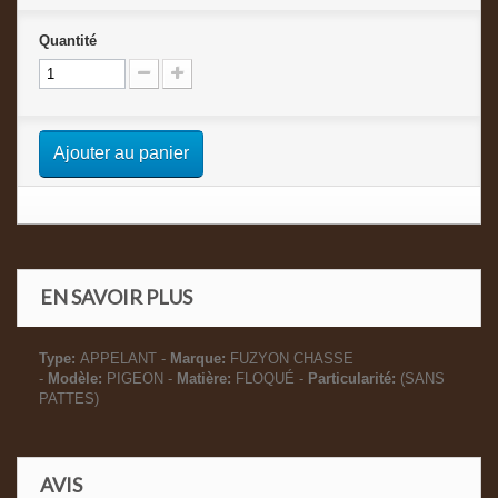
Quantité
Ajouter au panier
EN SAVOIR PLUS
Type:
APPELANT -
Marque:
FUZYON CHASSE
-
Modèle:
PIGEON -
Matière:
FLOQUÉ -
Particularité:
(SANS
PATTES)
AVIS