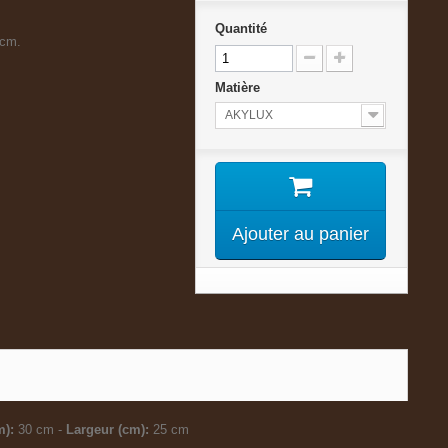
Quantité
 cm.
Matière
AKYLUX
Ajouter au panier
m):
30 cm -
Largeur (cm):
25 cm