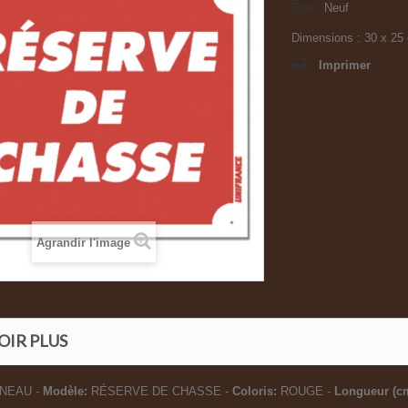
État :
Neuf
Dimensions : 30 x 25
Imprimer
Agrandir l'image
OIR PLUS
NEAU -
Modèle:
RÉSERVE DE CHASSE -
Coloris:
ROUGE -
Longueur (c