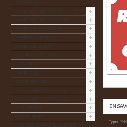
PROMOTIONS
ARMES DE CHASSE D'OCCASION
ARMES DE CHASSE NEUVES
ARMES DE CATEGORIE B°
ARMES DE TIR SPORTIF
ARMES DE LOISIRS
SECURITE & DEFENSE
OPTIQUE
MUNITIONS
RECHARGEMENT
ACCESSOIRES DE CHASSE
ACCESSOIRES POUR CHIEN
EN SAV
HABILLEMENT
COUTELLERIE
Type:
PAN
COFFRES & ARMOIRES FORTES