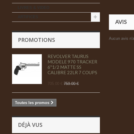
LIVRES & VIDEO
ARTIFICES
AVIS
PROMOTIONS
Aucun avis n'a
REVOLVER TAURUS
MODELE 970 TRACKER
6''1/2 MATTE SS
CALIBRE 22LR 7 COUPS
705.00 €
759.00 €
Toutes les promos
DÉJÀ VUS