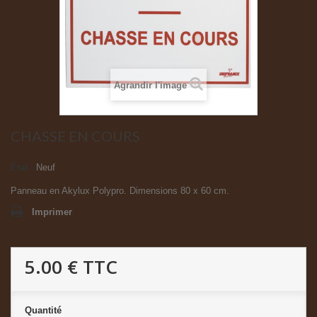
Agrandir l'image
CHASSE EN COURS
État :
Neuf
Panneau en Akylux Polypro. Dimensions 80 x 60 cm.
Imprimer
5.00 €
TTC
Quantité