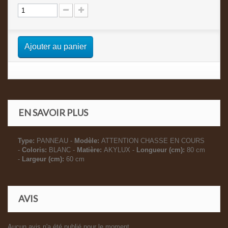
Ajouter au panier
EN SAVOIR PLUS
Type:
PANNEAU -
Modèle:
ATTENTION CHASSE EN COURS
-
Coloris:
BLANC -
Matière:
AKYLUX -
Longueur (cm):
80 cm
-
Largeur (cm):
60 cm
AVIS
Aucun avis n'a été publié pour le moment.