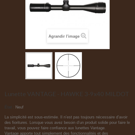
Agrandir l'image
Lunette VANTAGE - HAWKE 3-9x40 MILDOT
État :
Neuf
La simplicité est sous-estimée. Il n’est pas toujours nécessaire d’avoir
des fioritures. Lorsque vous avez besoin d’un produit solide pour faire le
travail, vous pouvez faire confiance aux lunettes Vantage.
Vantage apporte tout simplement des fonctionnalités et des