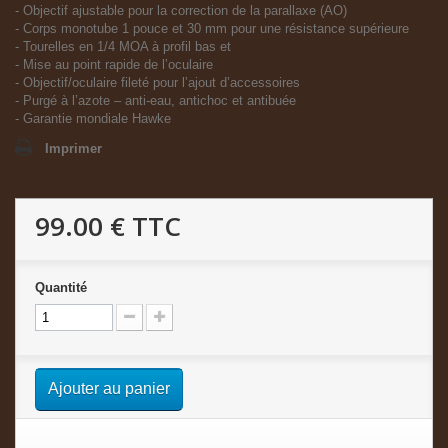
- Objectif ajustable pour la correction de la parallaxe (AO)
- Corps monotube 1 pouce et 30 mm pour une résistance supérieure
- Tourelles en 1/4 MOA à profil bas et
- Mise au point rapide de l’oculaire
- Objectif/oculaire fileté pour l’ajout d’accessoires
- Purgé à l’azote – anti-eau, antichoc et antibuée
- Garantie mondiale Hawke
Imprimer
99.00 €
TTC
Quantité
Ajouter au panier