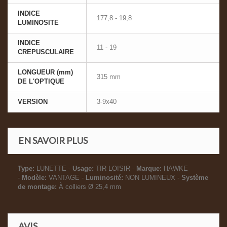
INDICE
177,8 - 19,8
LUMINOSITE
INDICE
11 - 19
CREPUSCULAIRE
LONGUEUR (mm)
315 mm
DE L'OPTIQUE
VERSION
3-9x40
EN SAVOIR PLUS
Type:
LUNETTE -
Usage:
TIR LOISIR -
Marque:
HAWKE
-
Modèle:
VANTAGE -
Luminosité:
NON LUMINEUX -
Système
de montage:
À colliers Ø 25,4 mm
AVIS