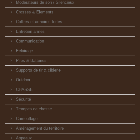
Modérateurs de son / Silencieux
Crosses & Elements
Coffres et armoires fortes
Entretien armes
Communication
Eclairage
Piles & Batteries
Supports de tir & ciblerie
Outdoor
CHASSE
Sécurité
Trompes de chasse
Camouflage
Aménagement du territoire
Appeaux