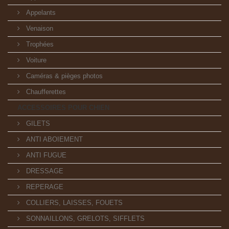
Appelants
Venaison
Trophées
Voiture
Caméras & pièges photos
Chaufferettes
ACCESSOIRES POUR CHIEN
GILETS
ANTI ABOIEMENT
ANTI FUGUE
DRESSAGE
REPERAGE
COLLIERS, LAISSES, FOUETS
SONNAILLONS, GRELOTS, SIFFLETS