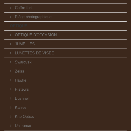
Coffre fort
Piège photographique
OPTIQUE
OPTIQUE D'OCCASION
JUMELLES
LUNETTES DE VISEE
Swarovski
Zeiss
Hawke
Pisteurs
Bushnell
Kahles
Kite Optics
Unifrance