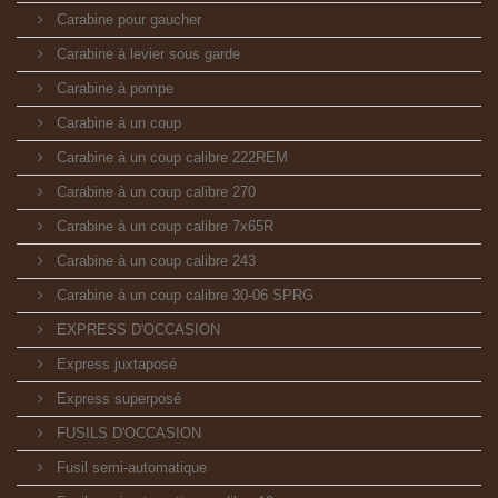
Carabine pour gaucher
Carabine à levier sous garde
Carabine à pompe
Carabine à un coup
Carabine à un coup calibre 222REM
Carabine à un coup calibre 270
Carabine à un coup calibre 7x65R
Carabine à un coup calibre 243
Carabine à un coup calibre 30-06 SPRG
EXPRESS D'OCCASION
Express juxtaposé
Express superposé
FUSILS D'OCCASION
Fusil semi-automatique