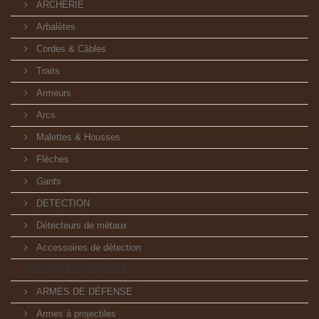
ARCHERIE
Arbalètes
Cordes & Câbles
Traits
Armeurs
Arcs
Malettes & Housses
Flèches
Gants
DETECTION
Détecteurs de métaux
Accessoires de détection
SECURITE & DEFENSE
ARMES DE DÉFENSE
Armes à projectiles