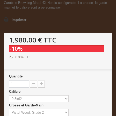
Carabine Browning Maral 4X Nordic configurable. La crosse, le garde-
main et le calibre sont à personnaliser.
Imprimer
1,980.00 €
TTC
-10%
2,200.00 €
TTC
Quantité
Calibre
Crosse et Garde-Main