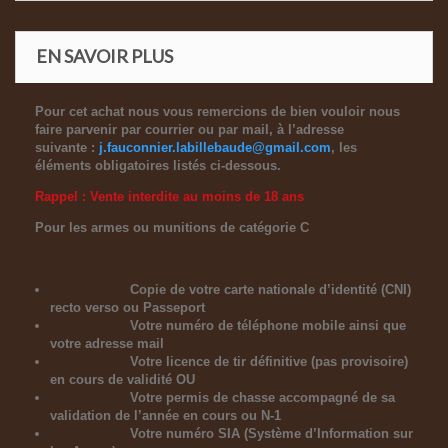
EN SAVOIR PLUS
Pour cet achat nous vous remercions de bien vouloir nous
faire parvenir par courrier ou par mail, à l’adresse
suivante :
j.fauconnier.labillebaude@gmail.com
, les
éléments obligatoires listés ci-dessous.
Rappel : Vente interdite au moins de 18 ans
Pour les armes ou munitions de catégorie C
Copie de votre carte nationale d’identité (CNI)
recto verso ou Passeport
Votre numéro de téléphone mobile ainsi que
votre adresse mail
Votre licence de tir définitive (pas provisoire)
en cours de validité OU
Votre permis de chasse accompagné de sa
validation de l’année en cours ou N-1
Votre numéro SIA (Système d’Information sur