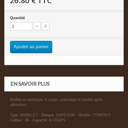
26.80 €
TTC
Quantité
Ajouter au panier
EN SAVOIR PLUS
Barillet en plastique, 6 coups, préchargé et jetable après
utilisation.
Type: BARILLET - Marque: SAFEGOM - Modèle: COMPACT -
Calibre: .38 - Capacité: 6 COUPS