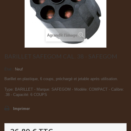
Agrandir l'image
BARILLET SAFEGOM CAL. 38 - SAFEGOM
État :
Neuf
Barillet en plastique, 6 coups, préchargé et jetable après utilisation.
Type: BARILLET - Marque: SAFEGOM - Modèle: COMPACT - Calibre:
.38 - Capacité: 6 COUPS
Imprimer