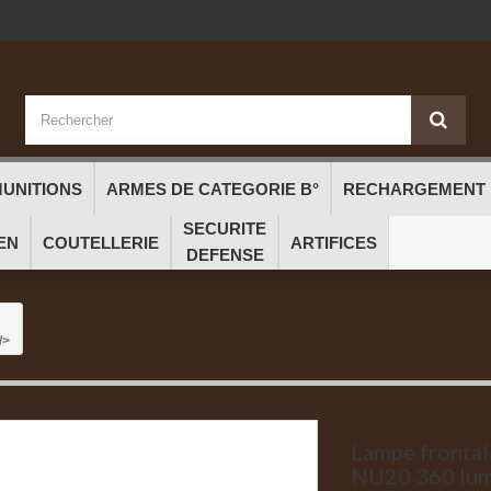
UNITIONS
ARMES DE CATEGORIE B°
RECHARGEMENT
SECURITE
EN
COUTELLERIE
ARTIFICES
DEFENSE
/>
Lampe fronta
NU20 360 lu