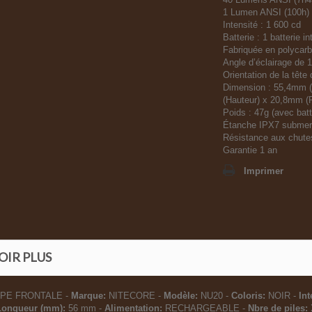
1 Lumen ANSI (100h)
Intensité : 1 600 cd
Batterie : 1 batterie 
Fabriquée en polycarb
Angle d’éclairage de 
Orientation de la tête
Dimension : 55,4mm 
(Hauteur) x 20,8mm (
Poids : 47g (avec batt
Étanche IPX7 submers
Résistance aux chutes
Garantie 1 an
Imprimer
OIR PLUS
PE FRONTALE -
Marque:
NITECORE -
Modèle:
NU20 -
Coloris:
NOIR -
Int
Longueur (mm):
56 mm -
Alimentation:
RECHARGEABLE -
Nbre de piles: