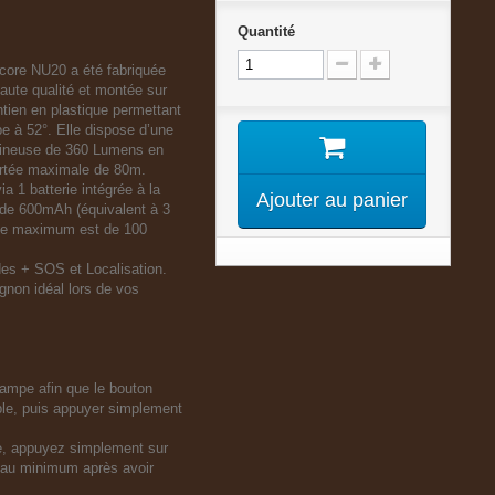
Quantité
ecore NU20
a été fabriquée
aute qualité et montée sur
ien en plastique permettant
mpe à 52°. Elle dispose d’une
mineuse de
360 Lumens
en
rtée maximale de 80m.
via 1 batterie intégrée à la
Ajouter au panier
 de 600mAh (équivalent à 3
mie maximum est de
100
es + SOS et Localisation.
gnon idéal lors de vos
 lampe afin que le bouton
le, puis appuyer simplement
e, appuyez simplement sur
 au minimum après avoir