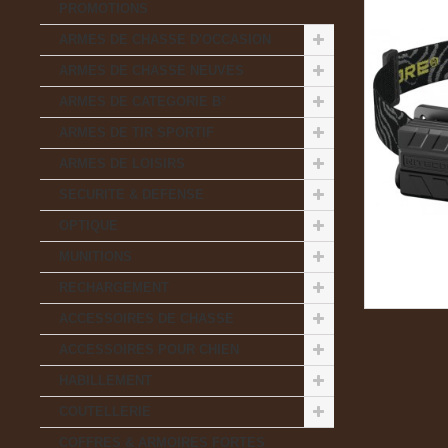
PROMOTIONS
ARMES DE CHASSE D'OCCASION
ARMES DE CHASSE NEUVES
ARMES DE CATEGORIE B°
ARMES DE TIR SPORTIF
ARMES DE LOISIRS
SECURITE & DEFENSE
OPTIQUE
MUNITIONS
RECHARGEMENT
ACCESSOIRES DE CHASSE
ACCESSOIRES POUR CHIEN
HABILLEMENT
COUTELLERIE
COFFRES & ARMOIRES FORTES