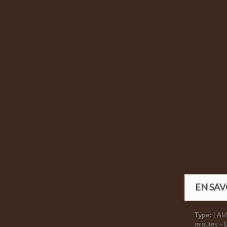
EN SAV
Type:
LAM
minutes -