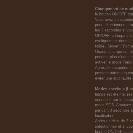
Changement de mod
le bouton ON/OFF tout
Vous avez 3 secondes
pour sélectionner le 
les 3 secondes si vou
ON/OFF la lampe s’ét
cycliquement dans les
faible / Moyen / Fort 
Quand la lampe est a
pendant plus d’une se
activer le mode Turb
Après 30 secondes en
passera automatiquem
éviter une surchauffe 
Modes spéciaux (Loc
lampe est éteinte, re
secondes sur le bout
mode SOS. Appuyez à
pendant 3 secondes p
localisation.
Après un délai de 3 s
sélectionnée et si vo
bouton ON/OFF la lam