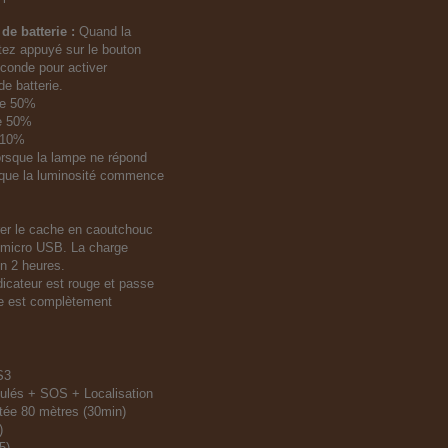
de batterie :
Quand la
stez appuyé sur le bouton
onde pour activer
de batterie.
de 50%
de 50%
e 10%
orsque la lampe ne répond
 que la luminosité commence
rer le cache en caoutchouc
n micro USB. La charge
n 2 heures.
ndicateur est rouge et passe
pe est complètement
S3
ulés + SOS + Localisation
ée 80 mètres (30min)
)
5)