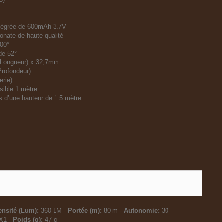
intégrée de 600mAh 3.7V
onate de haute qualité
100°
 de 52°
(Longueur) x 32,7mm
Profondeur)
erie)
ible 1 mètre
 d’une hauteur de 1.5 mètre
ensité (Lum):
360 LM -
Portée (m):
80 m -
Autonomie:
30
X1 -
Poids (g):
47 g