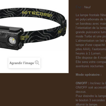
État :
Neuf
La lampe frontale
Nit
en polycarbonate de h
un bandeau avec maint
l’orientation de la la
grande puissance lu
mode Turbo et une po
L’alimentation se fait 
lampe d’une capacité
piles AAA), l’autono
heures à 1 Lumen.
Elle dispose de 4 mod
Elle sera votre compa
Agrandir l'image
aventures nocturnes.
Mode opératoire :
ON/OFF :
Inclinez la
ON/OFF soit accessib
dessus.
Pour éteindre la lamp
le bouton 3 secondes
allumé la lampe.