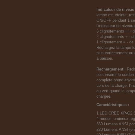
Indicateur de niveau 
lampe est éteinte, re
ON/OFF pendant 1 sec
l’indicateur de niveau 
3 clignotements = + 
2 clignotements = - 
1 clignotement = - d
Rechargez la lampe l
plus correctement ou
à baisser.
Rechargement :
Reti
puis insérer le cordo
complète prend enviro
Lors de la charge, l’i
au vert quand la lam
chargée.
Caractéristiques :
1 LED CREE XP-G2 
4 modes lumineux rég
360 Lumens ANSI port
220 Lumens ANSI (6h
40 Lumens ANSI (7h4