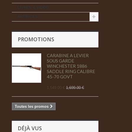
LIVRES & VIDEO
ARTIFICES
PROMOTIONS
CARABINE A LEVIER
SOUS GARDE
WINCHESTER 1886
SADDLE RING CALIBRE
45-70 GOVT
1,549.00 €
1,699.00 €
Toutes les promos
DÉJÀ VUS