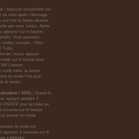
e :
Appuyez simplement sur
 de suite après l’allumage.
 une fois la lampe allumée
mode que vous voulez. Après
s appuyez sur le bouton
eindra. Vous passerez
 modes suivants : Ultra-
et Turbo.
llumée, restez appuyé
conde sur le bouton pour
o 360 Lumens.
 mode turbo, la lampe
ent en mode Fort pour
de la lampe.
alisation / SOS) :
Quand la
stez appuyé pendant 3
on ON/OFF pour accéder au
 nouveau sur le bouton
our passer en mode
econdes la mode est
us appuyez à nouveau sur le
pe s’éteindra.