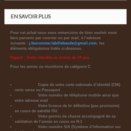
EN SAVOIR PLUS
Pour cet achat nous vous remercions de bien vouloir nous
faire parvenir par courrier ou par mail, à l’adresse
suivante :
j.fauconnier.labillebaude@gmail.com
, les
éléments obligatoires listés ci-dessous.
Rappel : Vente interdite au moins de 18 ans
Pour les armes ou munitions de catégorie C
Copie de votre carte nationale d’identité (CNI)
recto verso ou Passeport
Votre numéro de téléphone mobile ainsi que
votre adresse mail
Votre licence de tir définitive (pas provisoire)
en cours de validité OU
Votre permis de chasse accompagné de sa
validation de l’année en cours ou N-1
Votre numéro SIA (Système d’Information sur