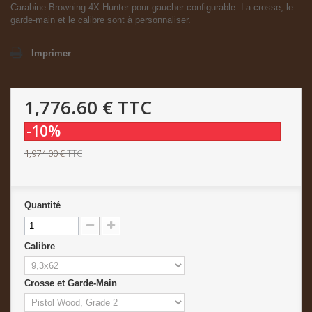
Carabine Browning 4X Hunter pour gaucher configurable. La crosse, le
garde-main et le calibre sont à personnaliser.
Imprimer
1,776.60 €
TTC
-10%
1,974.00 €
TTC
Quantité
Calibre
Crosse et Garde-Main