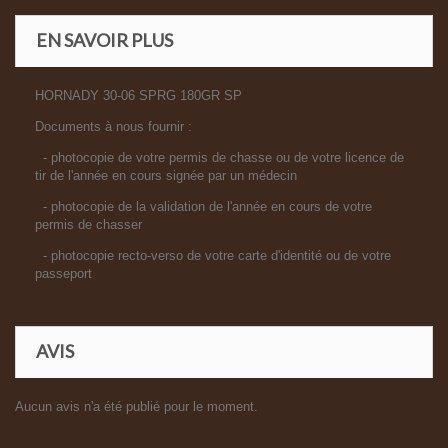
EN SAVOIR PLUS
HORNADY 30-06 SPRG 180GR SP
Documents à nous fournir :
- photocopie de votre permis de chasse ou de votre licence de
tir de l'année en cours signée par un médecin
- photocopie de la validation de l'année en cours de votre
permis de chasser
- photocopie recto-verso de votre carte d'identité ou de votre
passeport
AVIS
Aucun avis n'a été publié pour le moment.