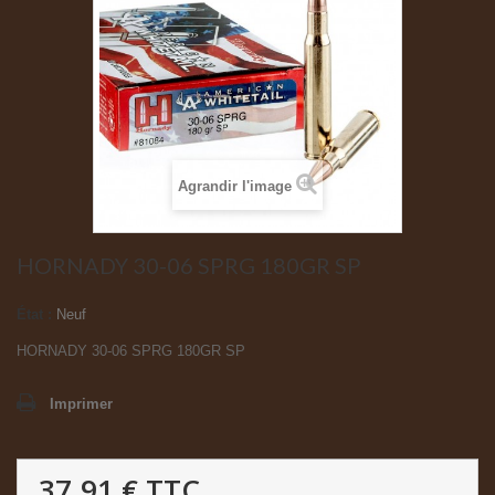
Agrandir l'image
HORNADY 30-06 SPRG 180GR SP
État :
Neuf
HORNADY 30-06 SPRG 180GR SP
Imprimer
37.91 €
TTC