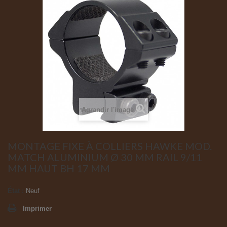
Agrandir l'image
MONTAGE FIXE À COLLIERS HAWKE MOD.
MATCH ALUMINIUM Ø 30 MM RAIL 9/11
MM HAUT BH 17 MM
État :
Neuf
Imprimer