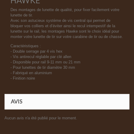
HAWKE
Des montages de lunette de qualité, pour fixer facilement votre
lunette de tir.
Avec son astucieux système de vis central qui permet de
bloquer vos colliers et d’éviter ainsi le recul intempestif de la
lunette sur le rail, les montages Hawke sont le choix idéal pour
monter votre lunette de tir sur votre carabine de tir ou de chasse.
Caractéristiques :
- Double serrage par 4 vis hex
- Vis antirecul réglable par clé allen
- Disponible pour rail 9-11 mm ou 21 mm
- Pour lunettes de tir diamètre 30 mm
- Fabriqué en aluminium
- Finition noire
AVIS
Aucun avis n'a été publié pour le moment.