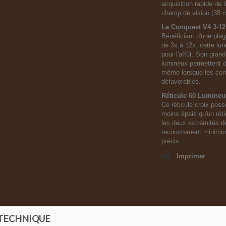
acquisition rapide de l
champ de vision (38 
La Conquest V4 3-12
Bénéficiant d'une plag
de 3x à 12x, cette lu
pour l'affût. Son grand
lumineux permettent d
même lorsque les con
défavorables.
Réticule 60 Lumineu
Ce réticule croix poss
moins épais qu'un rét
les deux extrémités de
recouvrement minimum 
précis.
Imprimer
 TECHNIQUE