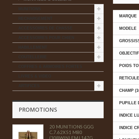
MUNITIONS
MARQUE
RECHARGEMENT
ACCESSOIRES DE CHASSE
MODELE
ACCESSOIRES POUR CHIEN
GROSSIS
HABILLEMENT
OBJECTIF
COUTELLERIE
POIDS TO
COFFRES & ARMOIRES FORTES
LIVRES & VIDEO
RETICUL
ARTIFICES
CHAMP (1
PUPILLE 
PROMOTIONS
INDICE L
20 MUNITIONS GGG
INDICE C
C.7.62X51 M80
(308WIN) FMJ 147G