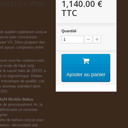
1,140.00 €
UEST V4 - ZEISS
TTC
Quantité
de qualité supérieure conçue
chasse sans concession.
est V4, Zeiss propose des
isant aucun compromis entre
tesse sont les maîtres-mots :
e visée de haut rang
 le savoir faire de ZEISS à
Ajouter au panier
te et ergonomique. Dotées
 mécanique de qualité, ces
un nouveau standard dans
ZEISS.
4x24 Modèle Battue
ge de grossissement 4x, la
 définissent un nouveau
orie.
ette de battue conçue pour
stance, nécessitant une