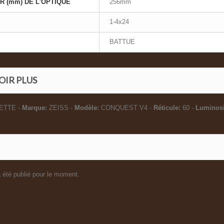
 (mm) DE L'OPTIQUE
256mm
1-4x24
BATTUE
OIR PLUS
ETTE -
Marque:
ZEISS -
Modèle:
CONQUEST V4 -
Réticule:
60 -
Luminosi
 été publié pour le moment.