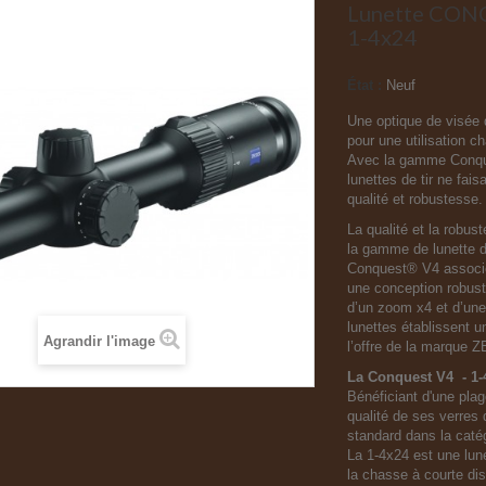
Lunette CONQ
1-4x24
État :
Neuf
Une optique de visée 
pour une utilisation 
Avec la gamme Conqu
lunettes de tir ne fa
qualité et robustesse.
La qualité et la robus
la gamme de lunette d
Conquest® V4 associe
une conception robus
d’un zoom x4 et d’une
lunettes établissent 
Agrandir l'image
l’offre de la marque 
La Conquest V4 - 1-
Bénéficiant d'une pla
qualité de ses verres
standard dans la catég
La 1-4x24 est une lun
la chasse à courte di