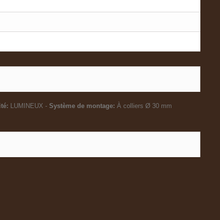
té:
LUMINEUX -
Système de montage:
À colliers Ø 30 mm