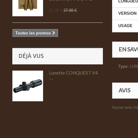
LONGUEUR
22.00 €
27.00 €
VERSION
USAGE
Toutes les promos
EN SAV
DÉJÀ VUS
Type:
LUN
Lunette CONQUEST V4
-...
AVIS
Aucun avis n'a