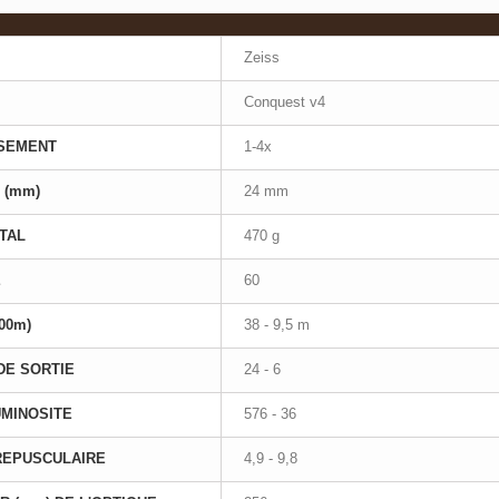
Zeiss
Conquest v4
SEMENT
1-4x
 (mm)
24 mm
TAL
470 g
E
60
00m)
38 - 9,5 m
DE SORTIE
24 - 6
UMINOSITE
576 - 36
REPUSCULAIRE
4,9 - 9,8