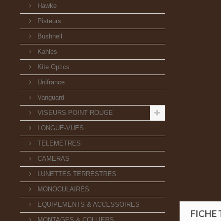
Hawke
Pisteurs
Bushnell
Kahles
Kite Optics
Unifrance
Vanguard
VISEURS POINT ROUGE
LONGUE-VUES
TELEMETRES
CAMERAS
LUNETTES TERRESTRES
MONOCULAIRES
EQUIPEMENTS & ACCESSOIRES
FICHE
MONTAGES & COLLIERS