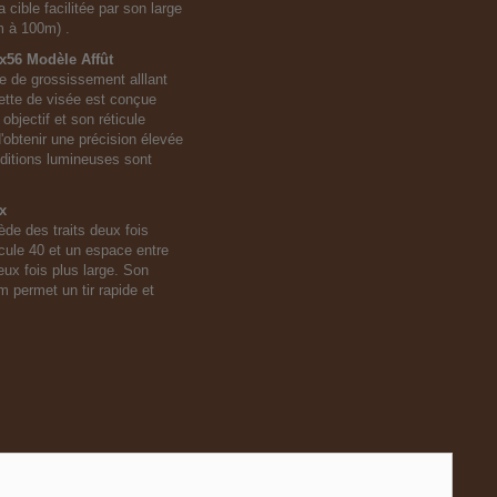
a cible facilitée par son large
m à 100m) .
x56 Modèle Affût
e de grossissement alllant
nette de visée est conçue
 objectif et son réticule
'obtenir une précision élevée
ditions lumineuses sont
x
ède des traits deux fois
icule 40 et un espace entre
ux fois plus large. Son
permet un tir rapide et