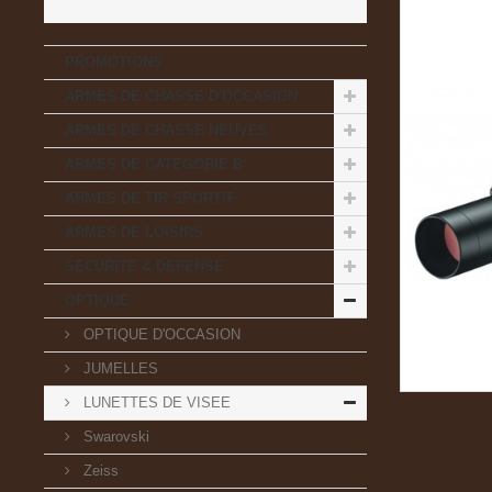
PROMOTIONS
ARMES DE CHASSE D'OCCASION
ARMES DE CHASSE NEUVES
ARMES DE CATEGORIE B°
ARMES DE TIR SPORTIF
ARMES DE LOISIRS
SECURITE & DEFENSE
OPTIQUE
OPTIQUE D'OCCASION
JUMELLES
LUNETTES DE VISEE
Swarovski
Zeiss