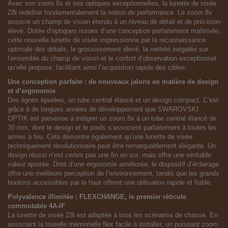
Avec son zoom 8x et ses optiques exceptionnelles, la lunette de visée
Z8i redéfinit fondamentalement la notion de performance. Le zoom 8x
associe un champ de vision étendu à un niveau de détail et de précision
élevé. Dotée d’optiques issues d’une conception parfaitement maîtrisée,
cette nouvelle lunette de visée impressionne par la reconnaissance
optimale des détails, le grossissement élevé, la netteté inégalée sur
l’ensemble du champ de vision et le confort d’observation exceptionnel
qu’elle propose, facilitant ainsi l’acquisition rapide des cibles.
Une conception parfaite : de nouveaux jalons en matière de design
et d’ergonomie
Des lignes épurées, un tube central élancé et un design compact. C’est
grâce à de longues années de développement que SWAROVSKI
OPTIK est parvenue à intégrer un zoom 8x à un tube central élancé de
30 mm, dont le design et le poids s’associent parfaitement à toutes les
armes à feu. Cela démontre également qu’une lunette de visée
techniquement révolutionnaire peut être remarquablement élégante. Un
design réussi n’est certes pas une fin en soi, mais offre une véritable
valeur ajoutée. Doté d’une ergonomie améliorée, le dispositif d’éclairage
offre une meilleure perception de l’environnement, tandis que les grands
boutons accessibles par le haut offrent une utilisation rapide et fiable.
Polyvalence illimitée : FLEXCHANGE, le premier réticule
commutable 4A-IF
La lunette de visée Z8i est adaptée à tous les scénarios de chasse. En
associant la tourelle mémorielle flex facile à installer, un puissant zoom