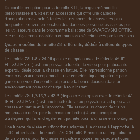
Disponible en option pour la tourelle BTF, la bague mémorielle
personnalisée (PBR) est un accessoire qui offre une capacité
d’adaptation maximale à toutes les distances de chasse les plus
fréquentes. Gravée en fonction des données personnelles saisies par
les utilisateurs dans le programme balistique de SWAROVSKI OPTIK,
elle est également adaptée aux munitions sélectionnées par leurs soins.
Quatre modèles de lunette Z8i différents, dédiés à différents types
de chasse :
Le modèle
Z8i
1-8 x 24
(disponible en option avec le réticule 4A-IF
FLEXCHANGE) est une puissante lunette de visée pour pratiquants
experts, idéale pour la chasse en battue. Elle impressionne par son
champ de vision exceptionnel – une caractéristique importante pour
garder une vue d’ensemble et prendre la bonne décision dans un
environnement pouvant changer à tout instant.
Le modèle
Z8i
1,7-13,3 x 42 P
(disponible en option avec le réticule 4A-
IF FLEXCHANGE) est une lunette de visée polyvalente, adaptée à la
chasse en battue et à l’approche. Elle associe un champ de vision
remarquable (idéal pour la chasse en battue) à une conception
ultralégère, qui la rend également parfaite pour la chasse en montagne.
Une lunette de visée multifonctions adaptée à la chasse à l’approche, à
l’affût et en battue, le modèle
Z8i
2-16 x50 P
associe un large champ
de vision idéal pour la chasse en battue à toutes les caractéristiques