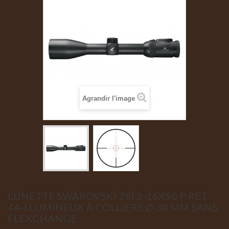
Agrandir l'image
LUNETTE SWAROVSKI Z8I 2-16X50 P RET.
4A-I LUMINEUX À COLLIERS Ø 30 MM SANS
FLEXCHANGE