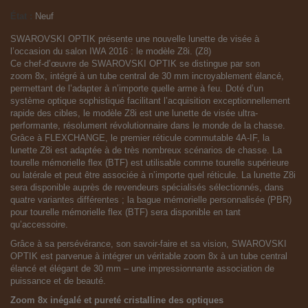
État :
Neuf
SWAROVSKI OPTIK présente une nouvelle lunette de visée à
l’occasion du salon IWA 2016 : le modèle Z8i. (Z8)
Ce chef-d’œuvre de SWAROVSKI OPTIK se distingue par son
zoom 8x, intégré à un tube central de 30 mm incroyablement élancé,
permettant de l’adapter à n’importe quelle arme à feu. Doté d’un
système optique sophistiqué facilitant l’acquisition exceptionnellement
rapide des cibles, le modèle Z8i est une lunette de visée ultra-
performante, résolument révolutionnaire dans le monde de la chasse.
Grâce à FLEXCHANGE, le premier réticule commutable 4A-IF, la
lunette Z8i est adaptée à de très nombreux scénarios de chasse. La
tourelle mémorielle flex (BTF) est utilisable comme tourelle supérieure
ou latérale et peut être associée à n’importe quel réticule. La lunette Z8i
sera disponible auprès de revendeurs spécialisés sélectionnés, dans
quatre variantes différentes ; la bague mémorielle personnalisée (PBR)
pour tourelle mémorielle flex (BTF) sera disponible en tant
qu’accessoire.
Grâce à sa persévérance, son savoir-faire et sa vision, SWAROVSKI
OPTIK est parvenue à intégrer un véritable zoom 8x à un tube central
élancé et élégant de 30 mm – une impressionnante association de
puissance et de beauté.
Zoom 8x inégalé et pureté cristalline des optiques