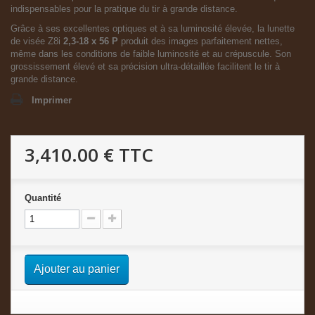
indispensables pour la pratique du tir à grande distance.
Grâce à ses excellentes optiques et à sa luminosité élevée, la lunette
de visée
Z8i
2,3-18 x 56
P
produit des images parfaitement nettes,
même dans les conditions de faible luminosité et au crépuscule. Son
grossissement élevé et sa précision ultra-détaillée facilitent le tir à
grande distance.
Imprimer
3,410.00 €
TTC
Quantité
Ajouter au panier