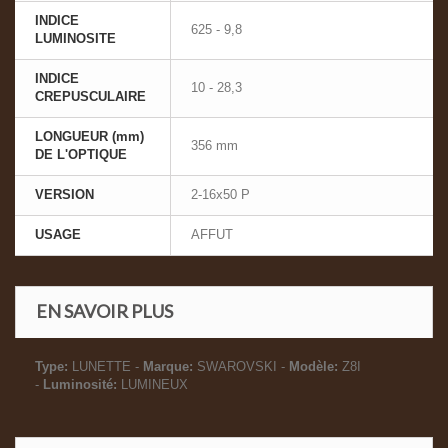
INDICE
625 - 9,8
LUMINOSITE
INDICE
10 - 28,3
CREPUSCULAIRE
LONGUEUR (mm)
356 mm
DE L'OPTIQUE
VERSION
2-16x50 P
USAGE
AFFUT
EN SAVOIR PLUS
Type:
LUNETTE -
Marque:
SWAROVSKI -
Modèle:
Z8I
-
Luminosité:
LUMINEUX