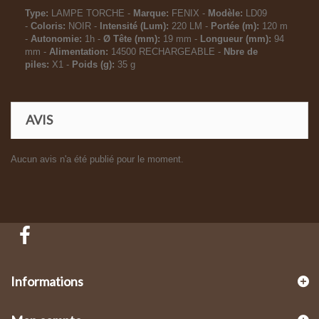
Type:
LAMPE TORCHE -
Marque:
FENIX -
Modèle:
LD09
-
Coloris:
NOIR -
Intensité (Lum):
220 LM -
Portée (m):
120 m
-
Autonomie:
1h -
Ø Tête (mm):
19 mm -
Longueur (mm):
94
mm -
Alimentation:
14500 RECHARGEABLE -
Nbre de
piles:
X1 -
Poids (g):
35 g
AVIS
Aucun avis n'a été publié pour le moment.
Informations