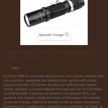
Agrandir l'image
Lampe torche FENIX LD09 rechargeable 220
lumens - FENIX
État :
Neuf
La Fenix LD09 est une lampe de poche que vous pouvez emporter dans
votre pochette, quoiqu'elle soit tellement forte, qu'elle suffit comme
unique nécessaire. 135 lumens est plus que suffisant pour l'emploi
normal, quotidien. La portée indiquée n'est pas pour rien de 120 mètres.
La LD09 possède 3 positions de lumière et une position SOS. Les
positions sont choisies simplement avec un interrupteur très sensible
au dos de la lampe.. Allumer et éteindre se fait au même interrupteur.
Évidemment il y a également à disposition un momentary-on-stand. La