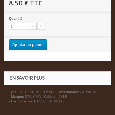
8.50 €
TTC
Quantité
Ajouter au panier
EN SAVOIR PLUS
Type:
BOÎTE DE NETTOYAGE -
Affectations:
CARABINE
-
Marque:
STIL CRIN -
Calibre:
.22 LR
-
Particularités:
BAGUETTE MÉTAL