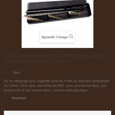
Agrandir l'image
Boîte de nettoyage STIL CRIN pour carabine,
baguette métal - STIL CRIN
État :
Neuf
Kit de nettoyage avec baguette acier de 4 mm de diamètre démontable
en 3 brins. Livré dans une boîter en ABS, avec une brosse laine, une
brosse crin et une brosse laiton. Livré en boîte plastique.
Imprimer