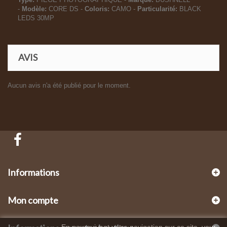
-
Modèle:
CORE DS -
Coloris:
CAMO -
Particularité:
BLACK
LEDS 30MP
AVIS
Aucun avis n'a été publié pour le moment.
Informations
Mon compte