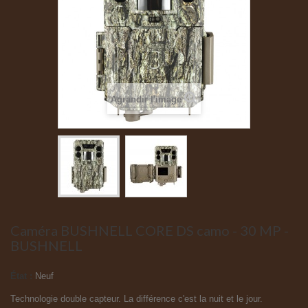
Agrandir l'image
Caméra BUSHNELL CORE DS camo - 30 MP -
BUSHNELL
État :
Neuf
Technologie double capteur. La différence c'est la nuit et le jour.