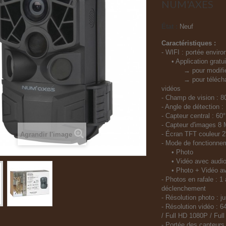
NUM'AXES
État :
Neuf
Caractéristiques :
- WIFI : portée enviro
• Application gratuit
→ pour modifier l
→ pour télécharger
vidéos
- Champ de vision : 8
- Angle de détection :
- Capteur central : 60°
- Capteur d'images 
- Écran TFT couleur 2
Agrandir l'image
- Mode de fonctionne
• Photo
• Vidéo avec audi
• Photo + Vidéo av
- Photos en rafale : 1
déclenchement
- Résolution photo : 
- Résolution vidéo : 
/ Full HD 1080P / Ful
- Portée des capteurs