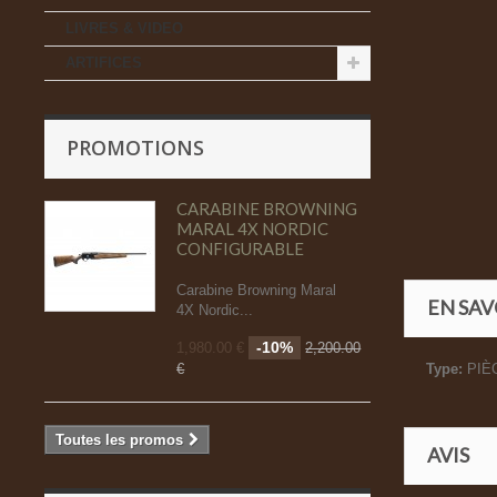
LIVRES & VIDEO
ARTIFICES
PROMOTIONS
CARABINE BROWNING
MARAL 4X NORDIC
CONFIGURABLE
Carabine Browning Maral
EN SAV
4X Nordic...
-10%
1,980.00 €
2,200.00
€
Type:
PIÈ
Toutes les promos
AVIS