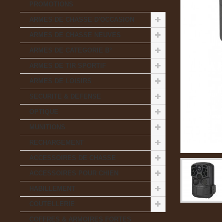
PROMOTIONS
ARMES DE CHASSE D'OCCASION
ARMES DE CHASSE NEUVES
ARMES DE CATEGORIE B°
ARMES DE TIR SPORTIF
ARMES DE LOISIRS
SECURITE & DEFENSE
OPTIQUE
MUNITIONS
RECHARGEMENT
ACCESSOIRES DE CHASSE
ACCESSOIRES POUR CHIEN
HABILLEMENT
COUTELLERIE
COFFRES & ARMOIRES FORTES