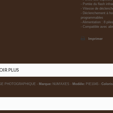
- Portée du flash infr
- Vitesse de déclenc
- Déclenchement à hor
programmables
- Alimentation : 8 pile
- Compatible avec ali
Imprimer
OIR PLUS
GE PHOTOGRAPHIQUE -
Marque:
NUM'AXES -
Modèle:
PIE1045 -
Coloris