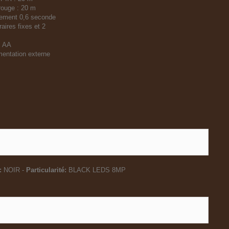
arouge : 20 m
hement 0,6 seconde
aires fixes et 2
s AA
mentation externe
:
NOIR -
Particularité:
BLACK LEDS 8MP