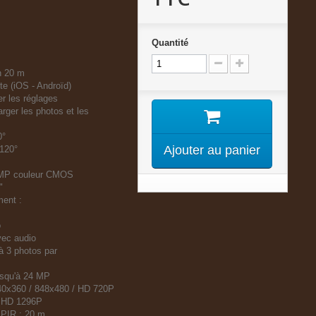
Quantité
n 20 m
e (iOS - Androïd)
es réglages
 les photos et les
0°
Ajouter au panier
 120°
8 MP couleur CMOS
"
ment :
o
ec audio
 à 3 photos par
jusqu'à 24 MP
640x360 / 848x480 / HD 720P
l HD 1296P
 PIR : 20 m