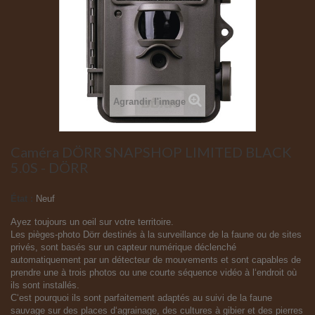
Agrandir l'image
Caméra DÖRR SNAPSHOP LIMITED BLACK
5.0S - DÖRR
État :
Neuf
Ayez toujours un oeil sur votre territoire.
Les pièges-photo Dörr destinés à la surveillance de la faune ou de sites
privés, sont basés sur un capteur numérique déclenché
automatiquement par un détecteur de mouvements et sont capables de
prendre une à trois photos ou une courte séquence vidéo à l‘endroit où
ils sont installés.
C‘est pourquoi ils sont parfaitement adaptés au suivi de la faune
sauvage sur des places d‘agrainage, des cultures à gibier et des pierres