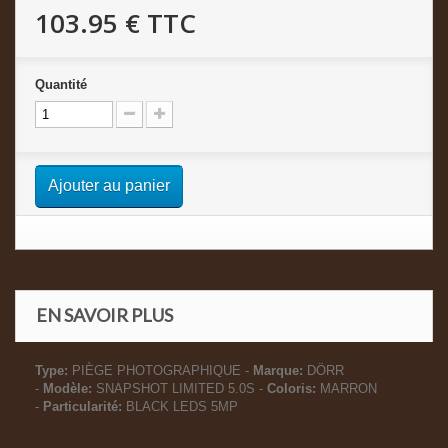
103.95 €
TTC
Quantité
Ajouter au panier
EN SAVOIR PLUS
Type:
PIÈGE PHOTOGRAPHIQUE -
Marque:
DÖRR
-
Modèle:
SNAPSHOT LIMITED 5.0S -
Coloris:
MARRON
-
Particularité:
BLACK LEDS 5MP