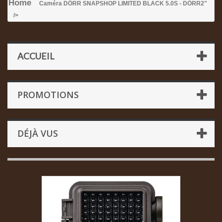
Home
Caméra DÖRR SNAPSHOP LIMITED BLACK 5.0S - DÖRR
2"
/>
ACCUEIL
PROMOTIONS
DÉJÀ VUS