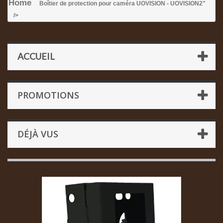
Home
Boîtier de protection pour caméra UOVISION - UOVISION
2"
/>
ACCUEIL
PROMOTIONS
DÉJÀ VUS