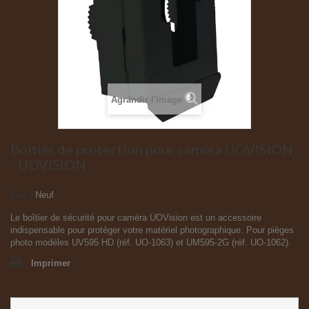
Agrandir l'image
Boîtier de protection pour caméra UOVISION
- UOVISION
État :
Neuf
Le boîtier de sécurité pour caméra UOVision est un accessoire
indispensable pour protéger votre matériel photographique. Pour pièges
photo modèles UV595 HD (réf. UO-1063) et UM595-2G (réf. UO-1062).
Imprimer