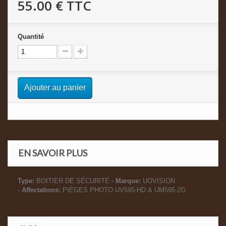
55.00 €
TTC
Quantité
Ajouter au panier
EN SAVOIR PLUS
Type:
BOITIER DE SÉCURITÉ -
Marque:
UOVISION
-
Affectations:
PIÈGES PHOTO UV595-HD & UM595-2G