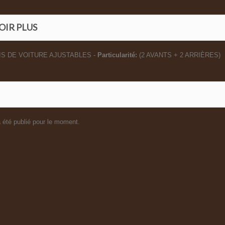
OIR PLUS
S DE VOITURE AJUSTABLES -
Particularité:
(2 AVANTS + 2 ARRIÈRES)
 été publié pour le moment.