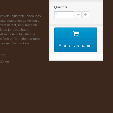
Quantité
ecyclé, ajustable, découpes
aite adaptation au véhicule.
trarésistant, imputrescible,
le au jet d'eau haute
t astucieux facilitant la
ières et l'entretien du tapis.
s avant. Coloris kaki.
Ajouter au panier
0 cm,
x 39 cm.