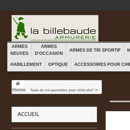
ARMES
ARMES
ARMES DE TIR SPORTIF
M
NEUVES
D'OCCASION
HABILLEMENT
OPTIQUE
ACCESSOIRES POUR CHI
Home
Tapis de sol ajustables pour véhicule
2" />
ACCUEIL