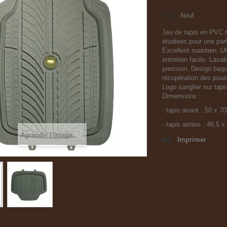
État :
Neuf
Jeu de tapis en PVC r
étudiées pour une parf
Excellent maintien. Ul
entretien facile. Lavab
pression. Design baque
récupération des pouss
Logo sanglier sur tapi
Dimensions :
- tapis avant : 50 x 7
- tapis arrière : 46,5 
Agrandir l'image
Imprimer