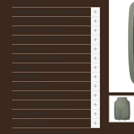
PROMOTIONS
ARMES DE CHASSE D'OCCASION
ARMES DE CHASSE NEUVES
ARMES DE CATEGORIE B°
ARMES DE TIR SPORTIF
ARMES DE LOISIRS
SECURITE & DEFENSE
OPTIQUE
MUNITIONS
RECHARGEMENT
ACCESSOIRES DE CHASSE
ACCESSOIRES POUR CHIEN
HABILLEMENT
COUTELLERIE
COFFRES & ARMOIRES FORTES