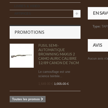
LIVRES & VIDEO
EN SAV
ARTIFICES
Type:
TAPI
PROMOTIONS
AVIS
FUSIL SEMI-
AUTOMATIQUE
BROWNING MAXUS 2
CAMO AURIC CALIBRE
Aucun avis n'a
12/89 CANON DE 76CM
Le camouflage est une
science teintée...
1,649.00 €
1,905.00 €
Toutes les promos