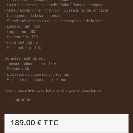
- La plus petite scie universelle “Sabre” dans sa catégorie
- Moteur exceptionnel “Triathlon “ (puissant, rapide, efficace)
- Changement de la lame sans outil
- Semelle réglable pour une utilisation optimale de la lame
- Longueur mm : 410
- Largeur mm : 80
- Hauteur mm : 160
- Poids brut (kg) : 2
- Poids net (kg) : 1,67
Données Techniques :
- Tension d'alimentation : 18 V
- Batterie 4 Ah
- Épaisseur de coupe (bois) : 100 mm
- Épaisseur de coupe (acier) : 6 mm
Pack chasse livré avec batterie, chargeur et deux lames.
Imprimer
189.00 €
TTC