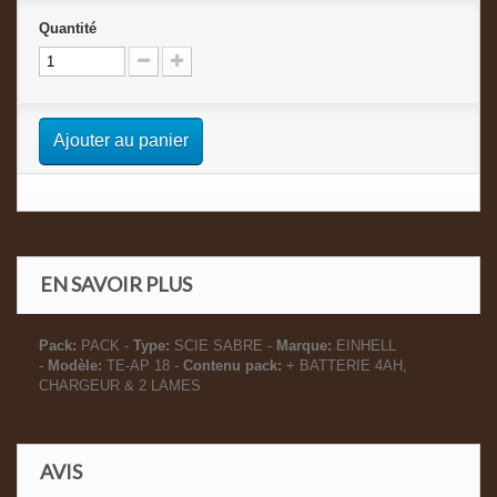
Quantité
Ajouter au panier
EN SAVOIR PLUS
Pack:
PACK -
Type:
SCIE SABRE -
Marque:
EINHELL
-
Modèle:
TE-AP 18 -
Contenu pack:
+ BATTERIE 4AH,
CHARGEUR & 2 LAMES
AVIS