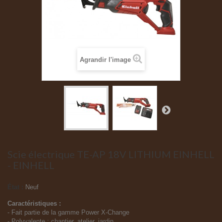
Agrandir l'image
Scie électrique TE-AP 18V LITHIUM EINHELL
- EINHELL
État :
Neuf
Caractéristiques :
- Fait partie de la gamme Power X-Change
- Polyvalente : chantier, atelier, jardin