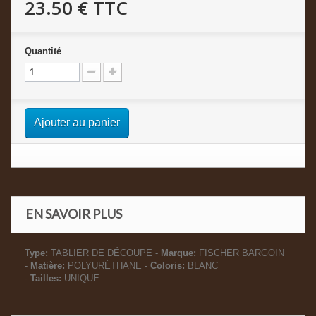
23.50 €
TTC
Quantité
Ajouter au panier
EN SAVOIR PLUS
Type:
TABLIER DE DÉCOUPE -
Marque:
FISCHER BARGOIN
-
Matière:
POLYURÉTHANE -
Coloris:
BLANC
-
Tailles:
UNIQUE