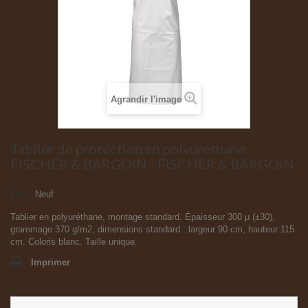
Agrandir l'image
Tablier de protection en polyurethane
FISCHER & BARGOIN - FISCHER & BARGOIN
État :
Neuf
Tablier en polyuréthane, montage standard. Épaisseur 300 µ (±30),
grammage 370 g/m
2
, dimensions standard : largeur 90 cm, hauteur 115
cm. Coloris blanc. Taille unique.
Imprimer