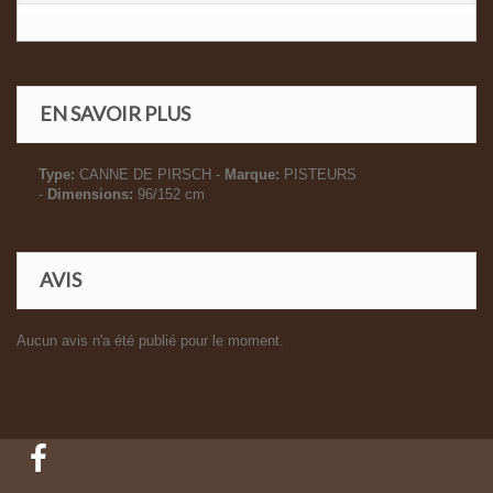
EN SAVOIR PLUS
Type:
CANNE DE PIRSCH -
Marque:
PISTEURS
-
Dimensions:
96/152 cm
AVIS
Aucun avis n'a été publié pour le moment.