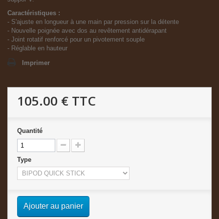
Caractéristiques :
- S'ajuste en longueur à une main par pression sur la détente
- Nouvelle poignée avec dos au revêtement antidérapant
- Joint rotatif renforcé pour un pivotement souple
- Réglable en hauteur
Imprimer
105.00 €
TTC
Quantité
Type
Ajouter au panier