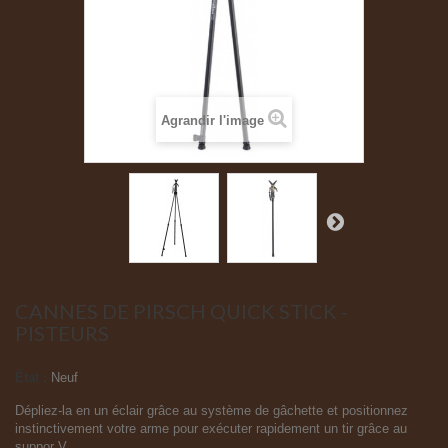
Agrandir l'image
CANNES DE PIRSCH QUICK STICK -
PISTEURS
État :
Neuf
Dépliez-la en un éclair grâce au système de gâchette et positionnez
instinctivement votre arme pour exécuter rapidement un tir grâce au
suppor V.