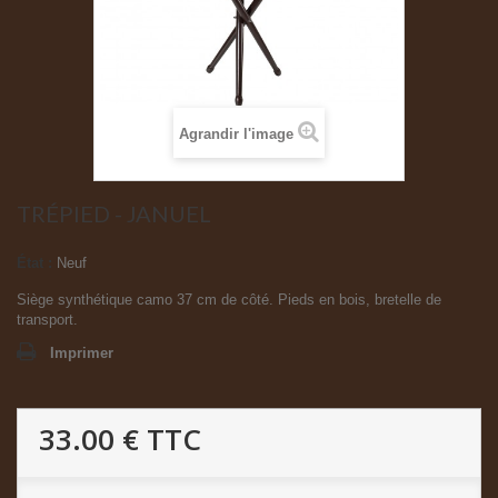
Agrandir l'image
TRÉPIED - JANUEL
État :
Neuf
Siège synthétique camo 37 cm de côté. Pieds en bois, bretelle de
transport.
Imprimer
33.00 €
TTC