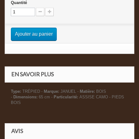
Quantité
Ajouter au panier
EN SAVOIR PLUS
Type:
TRÉPIED -
Marque:
JANUEL -
Matière:
BOIS
-
Dimensions:
65 cm -
Particularité:
ASSISE CAMO - PIEDS
BOIS
AVIS