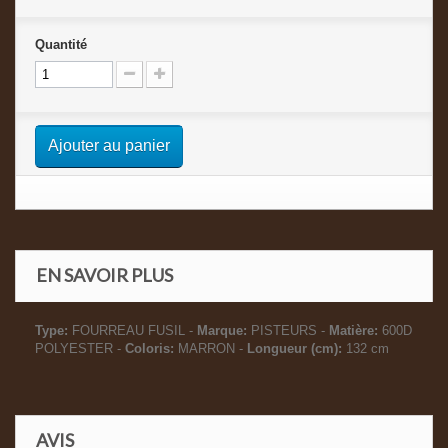
Quantité
Ajouter au panier
EN SAVOIR PLUS
Type:
FOURREAU FUSIL -
Marque:
PISTEURS -
Matière:
600D
POLYESTER -
Coloris:
MARRON -
Longueur (cm):
132 cm
AVIS