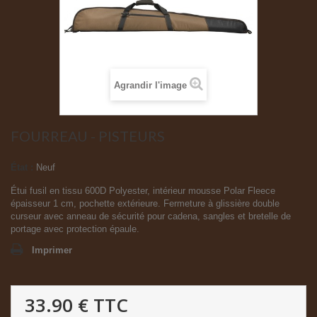
Agrandir l'image
FOURREAU - PISTEURS
État :
Neuf
Étui fusil en tissu 600D Polyester, intérieur mousse Polar Fleece
épaisseur 1 cm, pochette extérieure. Fermeture à glissière double
curseur avec anneau de sécurité pour cadena, sangles et bretelle de
portage avec protection épaule.
Imprimer
33.90 €
TTC