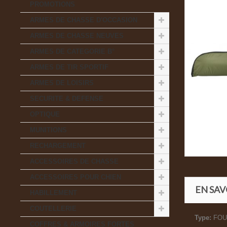
PROMOTIONS
ARMES DE CHASSE D'OCCASION
ARMES DE CHASSE NEUVES
ARMES DE CATEGORIE B°
ARMES DE TIR SPORTIF
ARMES DE LOISIRS
SECURITE & DEFENSE
OPTIQUE
MUNITIONS
RECHARGEMENT
ACCESSOIRES DE CHASSE
ACCESSOIRES POUR CHIEN
EN SAV
HABILLEMENT
COUTELLERIE
Type:
FOU
COFFRES & ARMOIRES FORTES