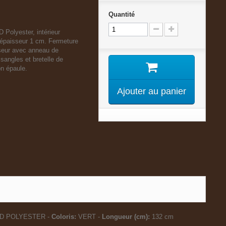
Quantité
D Polyester, intérieur
épaisseur 1 cm. Fermeture
rseur avec anneau de
sangles et bretelle de
on épaule.
Ajouter au panier
D POLYESTER -
Coloris:
VERT -
Longueur (cm):
132 cm