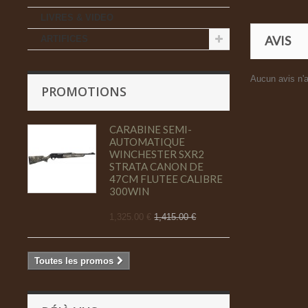
LIVRES & VIDEO
AVIS
ARTIFICES
Aucun avis n'a
PROMOTIONS
CARABINE SEMI-
AUTOMATIQUE
WINCHESTER SXR2
STRATA CANON DE
47CM FLUTEE CALIBRE
300WIN
1,325.00 €
1,415.00 €
Toutes les promos