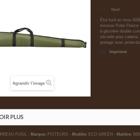
État :
Neuf
Étui fusil en tissu 600
mousse Polar Fleece 
à glissière double cu
sécurité pour cadena, 
portage avec protecti
Imprimer
Agrandir l'image
OIR PLUS
RREAU FUSIL -
Marque:
PISTEURS -
Modèle:
ECO GREEN -
Matière:
600