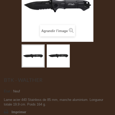
Agrandir l'image
BTK - WALTHER
État :
Neuf
Lame acier 440 Stainless de 85 mm, manche aluminium. Longueur
totale 19,9 cm. Poids 164 g.
Imprimer