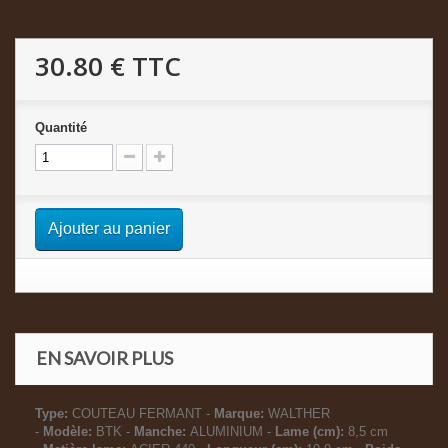
30.80 €
TTC
Quantité
Ajouter au panier
EN SAVOIR PLUS
Type:
COUTEAU FERMANT -
Marque:
WALTHER
-
Modèle:
BTK -
Manche:
ALUMINIUM -
Lame (cm):
8,5 cm