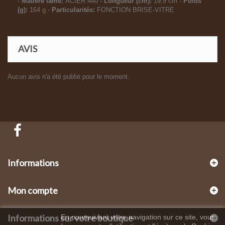
-
Matière lame:
ACIER 440 -
Longueur (cm):
19,9 cm -
Poids
(g):
164 g -
Particularités:
FONCTION BRISE-VITRE
AVIS
Aucun avis n'a été publié pour le moment.
Informations
Mon compte
Informations sur votre boutique
En poursuivant votre navigation sur ce site, vous