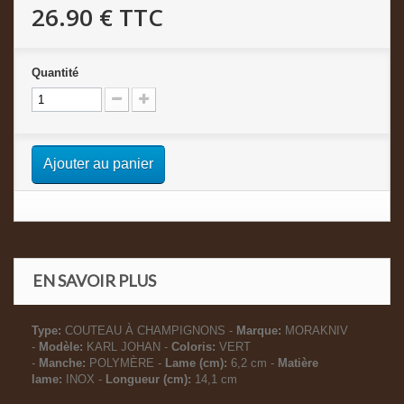
26.90 €
TTC
Quantité
Ajouter au panier
EN SAVOIR PLUS
Type:
COUTEAU À CHAMPIGNONS -
Marque:
MORAKNIV
-
Modèle:
KARL JOHAN -
Coloris:
VERT
-
Manche:
POLYMÈRE -
Lame (cm):
6,2 cm -
Matière
lame:
INOX -
Longueur (cm):
14,1 cm