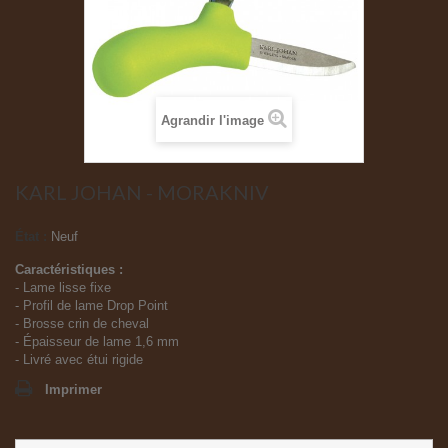
Agrandir l'image
KARL JOHAN - MORAKNIV
État :
Neuf
Caractéristiques :
- Lame lisse fixe
- Profil de lame Drop Point
- Brosse crin de cheval
- Épaisseur de lame 1,6 mm
- Livré avec étui rigide
Imprimer