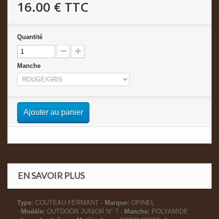
16.00 €
TTC
Quantité
Manche
Ajouter au panier
EN SAVOIR PLUS
Type:
COUTEAU FERMANT -
Marque:
OPINEL
-
Modèle:
OUTDOOR JUNIOR N° 7 -
Manche:
POLYAMIDE