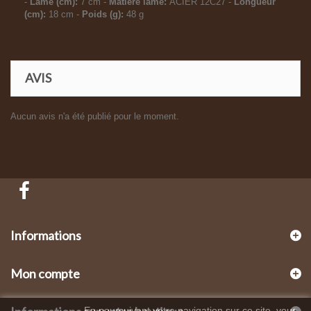
-
Lame (cm):
7 cm -
Matière lame:
ACIER 12C27 -
Longueur
(cm):
18 cm -
Poids (g):
48 g
AVIS
Aucun avis n'a été publié pour le moment.
Informations
Mon compte
En poursuivant votre navigation sur ce site, vous