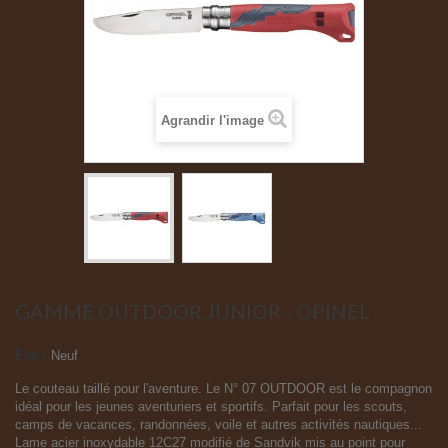
Agrandir l'image
GAMME OUTDOOR JUNIOR - OPINEL
État :
Neuf
Le couteau taillé pour l'aventure. Le N° 07 OUTDOOR est le compagnon
idéal pour les jeunes aventuriers et sportifs. Parfait pour les scouts,
camps de vacances, randonnées, voile et autres activités nautiques...
Lame acier inoxydable 12C27 modifié de Sandvik mis au point pour