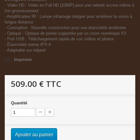
- Vidéo HD : Vidéo en Full HD (1080P) pour une netteté accrue même à
fort grossissement
- Amplificateur IR : Lampe infrarouge intégrer pour améliorer la vision à
longue distance
- Conception : Nouvelle construction pour une étanchéité améliorée
- Optique : Optique de pointe supportée par un zoom numérique X3
- Port USB : Téléchargement rapide de vos vidéos et photos
- Étanchéité norme IPX-4
- Adaptable sur trépied
Imprimer
509.00 €
TTC
Quantité
Ajouter au panier