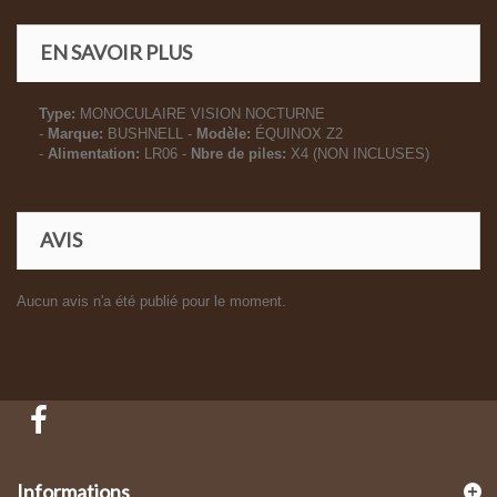
EN SAVOIR PLUS
Type:
MONOCULAIRE VISION NOCTURNE
-
Marque:
BUSHNELL -
Modèle:
ÉQUINOX Z2
-
Alimentation:
LR06 -
Nbre de piles:
X4 (NON INCLUSES)
AVIS
Aucun avis n'a été publié pour le moment.
Informations