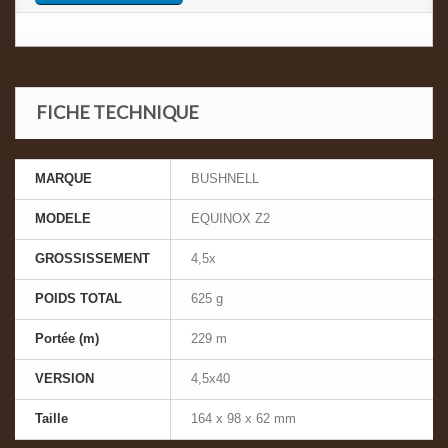
FICHE TECHNIQUE
MARQUE
BUSHNELL
MODELE
EQUINOX Z2
GROSSISSEMENT
4,5x
POIDS TOTAL
625 g
Portée (m)
229 m
VERSION
4,5x40
Taille
164 x 98 x 62 mm