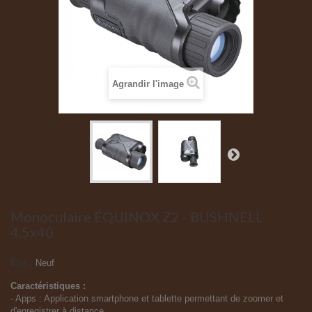
Agrandir l'image
Monoculaire ÉQUINOX Z2 - BUSHNELL
4,5x40
État :
Neuf
Caractéristiques :
- Apps : Application smartphone et tablette permettant de zoomer et
d'enregistrer à distance