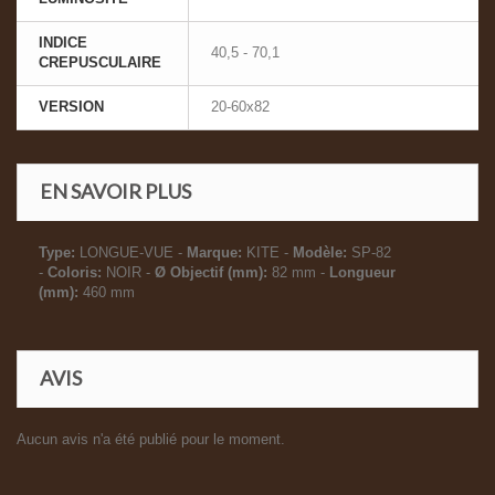
INDICE
40,5 - 70,1
CREPUSCULAIRE
VERSION
20-60x82
EN SAVOIR PLUS
Type:
LONGUE-VUE -
Marque:
KITE -
Modèle:
SP-82
-
Coloris:
NOIR -
Ø Objectif (mm):
82 mm -
Longueur
(mm):
460 mm
AVIS
Aucun avis n'a été publié pour le moment.