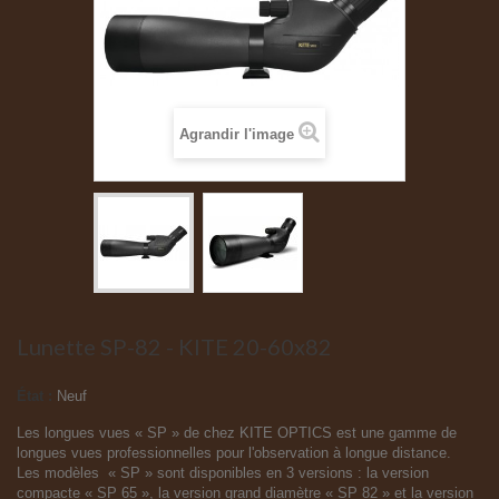
Agrandir l'image
Lunette SP-82 - KITE 20-60x82
État :
Neuf
Les longues vues « SP » de chez KITE OPTICS est une gamme de
longues vues professionnelles pour l'observation à longue distance.
Les modèles « SP » sont disponibles en 3 versions : la version
compacte « SP 65 », la version grand diamètre « SP 82 » et la version