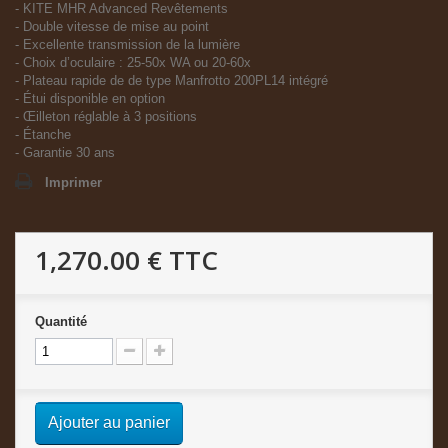
- KITE MHR Advanced Revêtements
- Double vitesse de mise au point
- Excellente transmission de la lumière
- Choix d’oculaire : 25-50x WA ou 20-60x
- Plateau rapide de de type Manfrotto 200PL14 intégré
- Étui disponible en option
- Œilleton réglable à 3 positions
- Étanche
- Garantie 30 ans
Imprimer
1,270.00 €
TTC
Quantité
Ajouter au panier