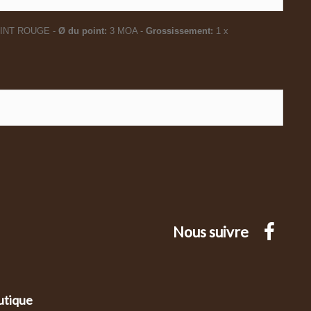
INT ROUGE -
Ø du point:
3 MOA -
Grossissement:
1 x
Nous suivre
utique