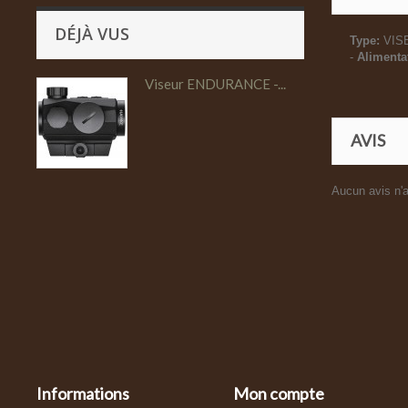
DÉJÀ VUS
Type:
VIS
-
Alimenta
Viseur ENDURANCE -...
AVIS
Aucun avis n'a
Informations
Mon compte