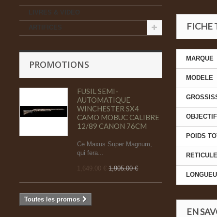
LIVRES & VIDEO
FICHE
ARTIFICES
MARQUE
PROMOTIONS
MODELE
FUSIL SEMI-
GROSSIS
AUTOMATIQUE
WINCHESTER SX4
CAMO MOBUC CALIBRE
OBJECTIF
12/89 CANON 76CM
POIDS TO
Ce Maxus Super Magnum,
qui fera...
RETICUL
1,649.00 €
1,905.00 €
LONGUEUR
Toutes les promos
EN SAV