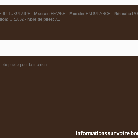
EUR TUBULAIRE -
Marque:
HAWKE -
Modèle:
ENDURANCE -
Réticule:
PO
tion:
CR2032 -
Nbre de piles:
X1
 été publié pour le moment.
Informations sur votre bo