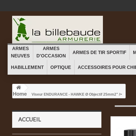
ARMES
ARMES
ARMES DE TIR SPORTIF
M
NEUVES
D'OCCASION
HABILLEMENT
OPTIQUE
ACCESSOIRES POUR CHI
Home
Viseur ENDURANCE - HAWKE Ø Objectif 25mm
2" />
ACCUEIL