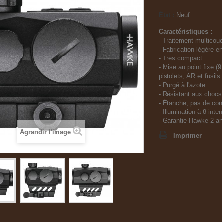
État :
Neuf
Caractéristiques :
- Traitement multicou
- Fabrication légère e
- Très compact
- Mise au point fixe (9
pistolets, AR et fusil
- Purgé à l'azote
- Résistant aux chocs
- Étanche, pas de con
- Illumination à 8 inte
- Garantie Hawke 2 a
Agrandir l'image
Imprimer