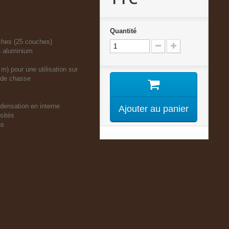
Quantité
ches (25 couches)
n aluminium
 m) pour une utilisation sur
s de chasse
densation en interne
Ajouter au panier
nsités
ns