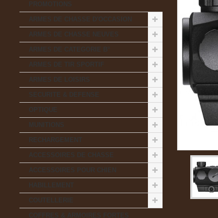
PROMOTIONS
ARMES DE CHASSE D'OCCASION
ARMES DE CHASSE NEUVES
ARMES DE CATEGORIE B°
ARMES DE TIR SPORTIF
ARMES DE LOISIRS
SECURITE & DEFENSE
OPTIQUE
MUNITIONS
RECHARGEMENT
ACCESSOIRES DE CHASSE
ACCESSOIRES POUR CHIEN
HABILLEMENT
COUTELLERIE
COFFRES & ARMOIRES FORTES