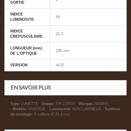
SORTIE
INDICE
64
LUMINOSITE
INDICE
11,3
CREPUSCULAIRE
LONGUEUR (mm)
295 mm
DE L'OPTIQUE
VERSION
4x32
EN SAVOIR PLUS
Type:
LUNETTE -
Usage:
TIR LOISIR -
Marque:
HAWKE
-
Modèle:
VANTAGE -
Luminosité:
NON LUMINEUX -
Système
de montage:
À colliers Ø 25,4 mm