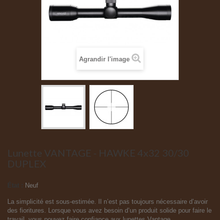
Agrandir l'image
Lunette VANTAGE - HAWKE 4x32 30/30
DUPLEX
État :
Neuf
La simplicité est sous-estimée. Il n’est pas toujours nécessaire d’avoir
des fioritures. Lorsque vous avez besoin d’un produit solide pour faire le
travail, vous pouvez faire confiance aux lunettes Vantage.