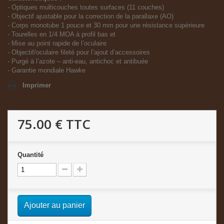
- Optiques multicouches toutes surfaces (11 couches)
- Objectif ajustable pour la correction de la parallaxe (AO)
- Corps monotube 1 pouce et 30 mm pour une résistance supérieure
- Tourelles en 1/4 MOA à profil bas et
- Mise au point rapide de l’oculaire
- Objectif/oculaire fileté pour l’ajout d’accessoires
- Purgé à l’azote – anti-eau, antichoc et antibuée
- Garantie mondiale Hawke
Imprimer
75.00 €
TTC
Quantité
Ajouter au panier