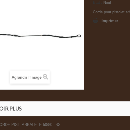
État :
Neuf
Corde pour pistolet a
Imprimer
Agrandir l'image
OIR PLUS
RDE PIST. ARBALETE 50/80 LBS