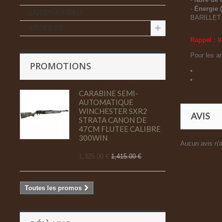
-
Énergie (
LIVRES & VIDEO
BARILLET
ARTIFICES
Rappel : V
Pour les a
PROMOTIONS
CARABINE SEMI-
AUTOMATIQUE
WINCHESTER SXR2
AVIS
STRATA CANON DE
47CM FLUTEE CALIBRE
300WIN
Aucun avis n'a
1,325.00 €
1,415.00 €
Toutes les promos