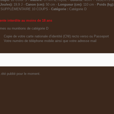
Joules):
19,9 J -
Canon (cm):
50 cm -
Longueur (cm):
110 cm -
Poids (kg):
 SUPPLÉMENTAIRE 10 COUPS -
Catégorie :
Catégorie D
ente interdite au moins de 18 ans
rmes ou munitions de catégorie D
Copie de votre carte nationale d’identité (CNI) recto verso ou Passeport
Votre numéro de téléphone mobile ainsi que votre adresse mail
 été publié pour le moment.