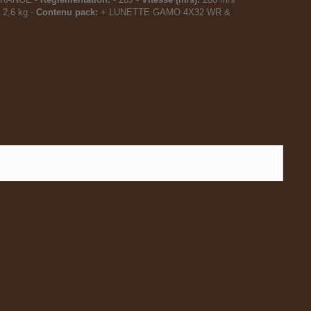
2,6 kg -
Contenu pack:
+ LUNETTE GAMO 4X32 WR &