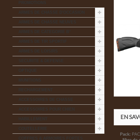
PROMOTIONS
ARMES DE CHASSE D'OCCASION
ARMES DE CHASSE NEUVES
ARMES DE CATEGORIE B°
ARMES DE TIR SPORTIF
ARMES DE LOISIRS
SECURITE & DEFENSE
OPTIQUE
MUNITIONS
RECHARGEMENT
ACCESSOIRES DE CHASSE
ACCESSOIRES POUR CHIEN
EN SAV
HABILLEMENT
COUTELLERIE
Pack:
PAC
COFFRES & ARMOIRES FORTES
-
Nbre de 