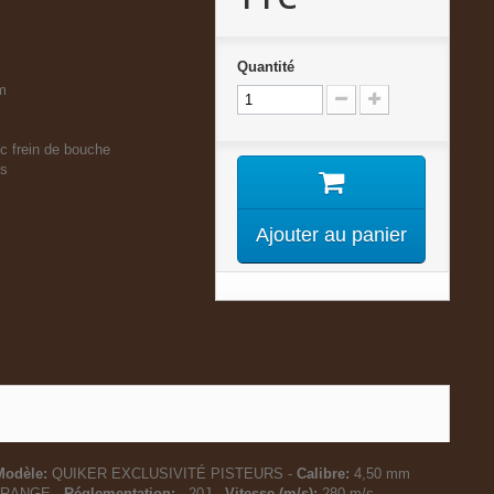
Quantité
m
ec frein de bouche
ts
Ajouter au panier
Modèle:
QUIKER EXCLUSIVITÉ PISTEURS -
Calibre:
4,50 mm
ORANGE -
Réglementation:
- 20J -
Vitesse (m/s):
280 m/s