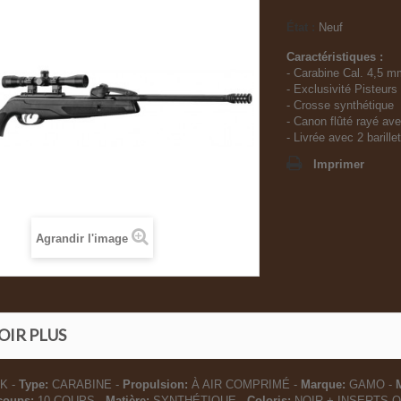
État :
Neuf
Caractéristiques :
- Carabine Cal. 4,5 m
- Exclusivité Pisteurs
- Crosse synthétique
- Canon flûté rayé av
- Livrée avec 2 barille
Imprimer
Agrandir l'image
OIR PLUS
K -
Type:
CARABINE -
Propulsion:
À AIR COMPRIMÉ -
Marque:
GAMO -
coups:
10 COUPS -
Matière:
SYNTHÉTIQUE -
Coloris:
NOIR + INSERTS 