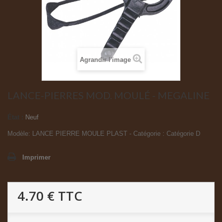
Agrandir l'image
LANCE-PIERRES MOD. MOULÉ - MEGALINE
État :
Neuf
Modèle: LANCE PIERRE MOULE PLAST - Catégorie : Catégorie D
Imprimer
4.70 €
TTC