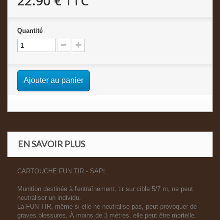
22.90 €
TTC
Quantité
Ajouter au panier
EN SAVOIR PLUS
CARTOUCHE FUN TIR - SAPL
Munition destinée à l'entraînement, tir sur cible 5/7 m, ne peut
neutraliser un individu.
La FUN TIR, même si elle ne neutralise pas, peut provoquer de
graves blessures. À moins de 3 mètres, elle peut être mortelle.