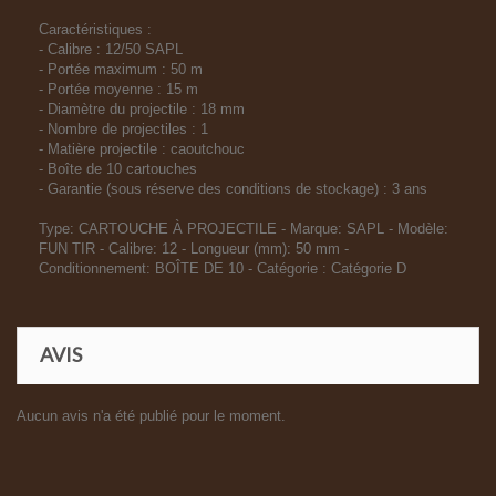
Caractéristiques :
- Calibre : 12/50 SAPL
- Portée maximum : 50 m
- Portée moyenne : 15 m
- Diamètre du projectile : 18 mm
- Nombre de projectiles : 1
- Matière projectile : caoutchouc
- Boîte de 10 cartouches
- Garantie (sous réserve des conditions de stockage) : 3 ans
Type: CARTOUCHE À PROJECTILE - Marque: SAPL - Modèle:
FUN TIR - Calibre: 12 - Longueur (mm): 50 mm -
Conditionnement: BOÎTE DE 10 - Catégorie : Catégorie D
AVIS
Aucun avis n'a été publié pour le moment.