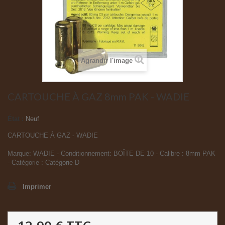
Agrandir l'image
CARTOUCHE À GAZ 8mm PAK - WADIE
État :
Neuf
CARTOUCHE À GAZ - WADIE
Marque: WADIE - Conditionnement: BOÎTE DE 10 - Calibre : 8mm PAK
- Catégorie : Catégorie D
Imprimer