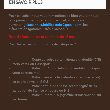
EN SAVOIR PLUS
Pour cet achat nous vous remercions de bien vouloir nous
faire parvenir par courrier ou par mail, à l’adresse
suivante :
j.fauconnier.labillebaude@gmail.com
, les
éléments obligatoires listés ci-dessous.
Rappel : Vente interdite au moins de 18 ans
Pour les armes ou munitions de catégorie C
Copie de votre carte nationale d’identité (CNI)
recto verso ou Passeport
Votre numéro de téléphone mobile ainsi que
votre adresse mail
Votre licence de tir définitive (pas provisoire)
en cours de validité OU
Votre permis de chasse accompagné de sa
validation de l’année en cours ou N-1
Votre numéro SIA (Système d’Information sur
les Armes)