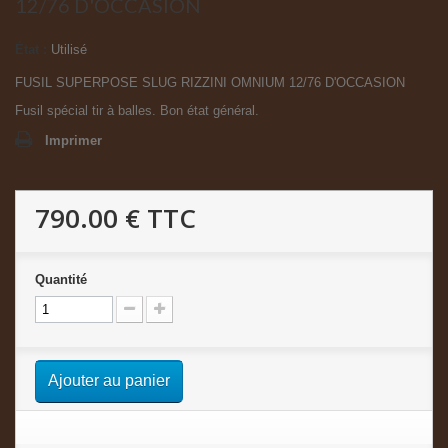
12/76 D'OCCASION
État :
Utilisé
FUSIL SUPERPOSE SLUG RIZZINI OMNIUM 12/76 D'OCCASION
Fusil spécial tir à balles. Bon état général.
Imprimer
790.00 €
TTC
Quantité
Ajouter au panier