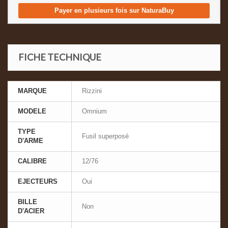
Payer en plusieurs fois sur NaturaBuy
FICHE TECHNIQUE
MARQUE
Rizzini
MODELE
Omnium
TYPE
Fusil superposé
D'ARME
CALIBRE
12/76
EJECTEURS
Oui
BILLE
Non
D'ACIER