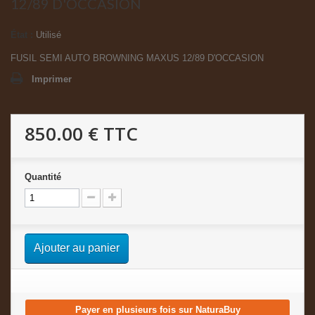
12/89 D'OCCASION
État :
Utilisé
FUSIL SEMI AUTO BROWNING MAXUS 12/89 D'OCCASION
Imprimer
850.00 €
TTC
Quantité
Ajouter au panier
Payer en plusieurs fois sur NaturaBuy