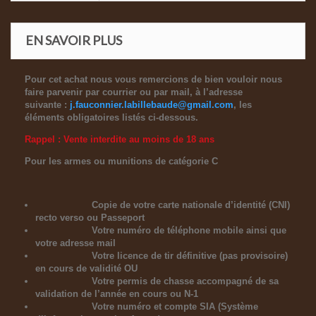
EN SAVOIR PLUS
Pour cet achat nous vous remercions de bien vouloir nous
faire parvenir par courrier ou par mail, à l’adresse
suivante :
j.fauconnier.labillebaude@gmail.com
, les
éléments obligatoires listés ci-dessous.
Rappel : Vente interdite au moins de 18 ans
Pour les armes ou munitions de catégorie C
Copie de votre carte nationale d’identité (CNI)
recto verso ou Passeport
Votre numéro de téléphone mobile ainsi que
votre adresse mail
Votre licence de tir définitive (pas provisoire)
en cours de validité OU
Votre permis de chasse accompagné de sa
validation de l’année en cours ou N-1
Votre numéro et compte SIA (Système