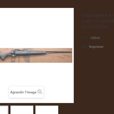
CARABINE A
LUPO CALIB
OCCASION
État :
Utilisé
Imprimer
Agrandir l'image