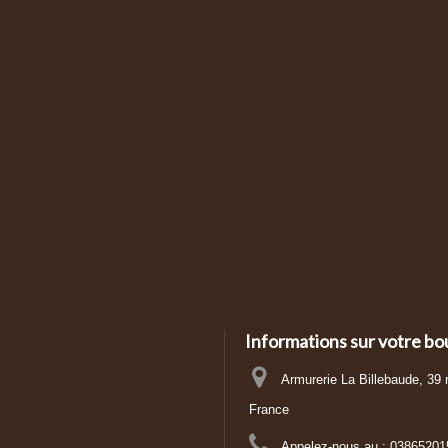
Informations sur votre bo
Armurerie La Billebaude, 39
France
Appelez-nous au :
03865201