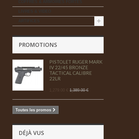
COFFRES & ARMOIRES FORTES
LIVRES & VIDEO
ARTIFICES
PROMOTIONS
PISTOLET RUGER MARK
IV 22/45 BRONZE
TACTICAL CALIBRE
22LR
1,279.00 €
1,389.00 €
Toutes les promos
DÉJÀ VUS