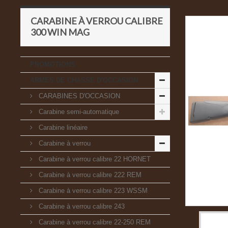
CARABINE À VERROU CALIBRE
300 WIN MAG
PROMOTIONS
ARMES DE CHASSE D'OCCASION
CARABINES D'OCCASION
Carabine semi-automatique
Carabine linéaire
Carabine à verrou
Carabine à verrou calibre 22 HORNET
Carabine à verrou calibre 222 REM
Carabine à verrou calibre 223 WSSM
Carabine à verrou calibre 243
Carabine à verrou calibre 22-250 REM