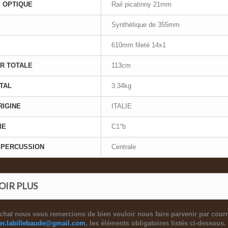
 OPTIQUE
Rail picatinny 21mm
Synthétique de 355mm
610mm fileté 14x1
R TOTALE
113cm
TAL
3.34kg
RIGINE
ITALIE
IE
C1°b
 PERCUSSION
Centrale
OIR PLUS
chat nous vous remercions de bien vouloir nous faire parvenir par courri
ier.labillebaude@gmail.com
, les éléments obligatoires listés ci-dessous.