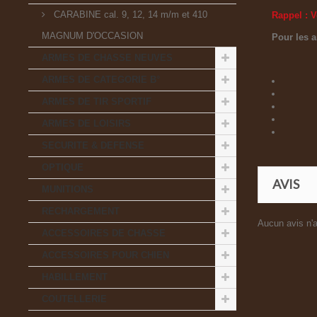
CARABINE cal. 9, 12, 14 m/m et 410
Rappel : V
MAGNUM D'OCCASION
Pour les 
ARMES DE CHASSE NEUVES
ARMES DE CATEGORIE B°
ARMES DE TIR SPORTIF
ARMES DE LOISIRS
SECURITE & DEFENSE
OPTIQUE
AVIS
MUNITIONS
RECHARGEMENT
Aucun avis n'a
ACCESSOIRES DE CHASSE
ACCESSOIRES POUR CHIEN
HABILLEMENT
COUTELLERIE