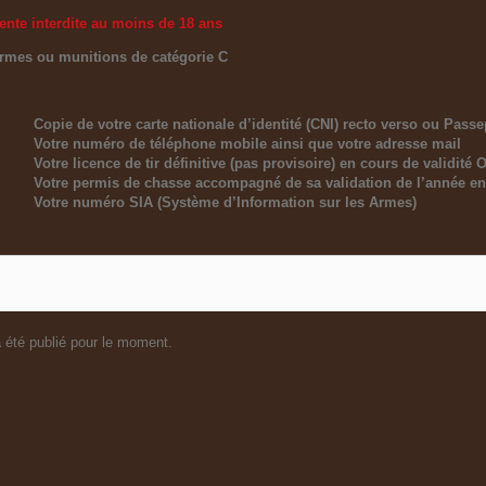
ente interdite au moins de 18 ans
armes ou munitions de
catégorie C
Copie de votre carte nationale d’identité (CNI) recto verso ou Passe
Votre numéro de téléphone mobile ainsi que votre adresse mail
Votre licence de tir définitive (pas provisoire) en cours de validité 
Votre permis de chasse accompagné de sa validation de l’année en
Votre numéro SIA (Système d’Information sur les Armes)
 été publié pour le moment.