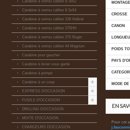
Carabine à verrou calibre 9.3x62
MONTAGE
Carabine à verrou calibre 9.3x64
CROSSE
Carabine à verrou calibre 338 fédéral
CANON
Carabine à verrou calibre 375HH
Carabine à verrou calibre 375 Ruger
LONGUEU
Carabine à verrou calibre 44 Magnum
POIDS TO
Carabine pour gaucher
PAYS D'O
Carabine à levier sous garde
CATEGOR
Carabine à pompe
Carabine à un coup
MODE DE
EXPRESS D'OCCASION
FUSILS D'OCCASION
EN SAV
DRILLING D'OCCASION
MIXTE D'OCCASION
Pour cet a
CHARGEURS D'OCCASION
j.fauconn