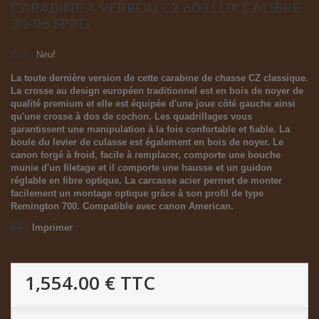
CARABINE A VERROU CZ 600 LUX CALIBRE
30-06 SPRG
État :
Neuf
La toute dernière version de cette carabine de chasse CZ classique.
La crosse au design européen traditionnel est en bois de noyer de
qualité premium et elle est équipée d'une joue côté gauche ainsi
qu'une crosse à dos de cochon. Les quadrillages vous
garantissent une manipulation à la fois confortable et fiable. La
boule du levier de culasse est également en bois de noyer. Le
canon forgé à froid, facile à remplacer, comporte une bouche
munie d'un filetage et il comporte une hausse et un guidon
réglable en fibre optique. La carcasse acier permet de monter
facilement un montage optique grâce à son profil de type
Remington 700. Compatible avec canon American.
Imprimer
1,554.00 €
TTC