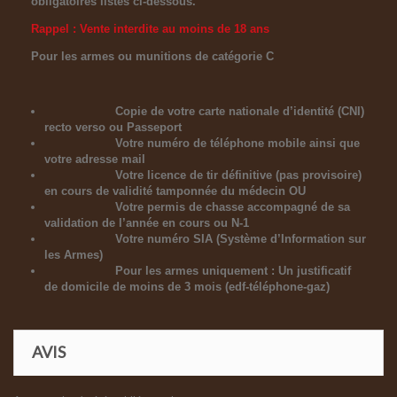
obligatoires listés ci-dessous.
Rappel : Vente interdite au moins de 18 ans
Pour les armes ou munitions de catégorie C
Copie de votre carte nationale d’identité (CNI)
recto verso ou Passeport
Votre numéro de téléphone mobile ainsi que
votre adresse mail
Votre licence de tir définitive (pas provisoire)
en cours de validité tamponnée du médecin OU
Votre permis de chasse accompagné de sa
validation de l’année en cours ou N-1
Votre numéro SIA (Système d’Information sur
les Armes)
Pour les armes uniquement : Un justificatif
de domicile de moins de 3 mois (edf-téléphone-gaz)
AVIS