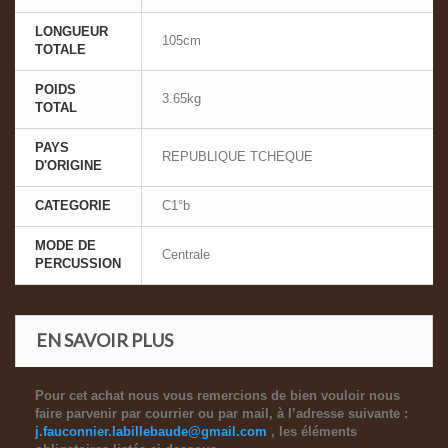
LONGUEUR
105cm
TOTALE
POIDS
3.65kg
TOTAL
PAYS
REPUBLIQUE TCHEQUE
D'ORIGINE
CATEGORIE
C1°b
MODE DE
Centrale
PERCUSSION
EN SAVOIR PLUS
Pour cet achat nous vous remercions de bien vouloir nous
faire parvenir par courrier ou par mail, à l’adresse suivante :
j.fauconnier.labillebaude@gmail.com
, les éléments