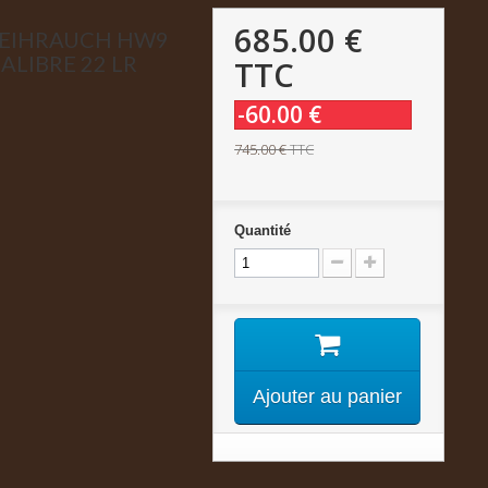
685.00 €
WEIHRAUCH HW9
ALIBRE 22 LR
TTC
-60.00 €
745.00 €
TTC
Quantité
Ajouter au panier