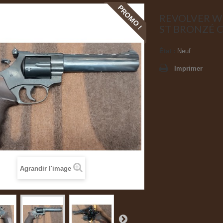
PROMO !
REVOLVER 
ST BRONZÉ C
État :
Neuf
Imprimer
Agrandir l'image