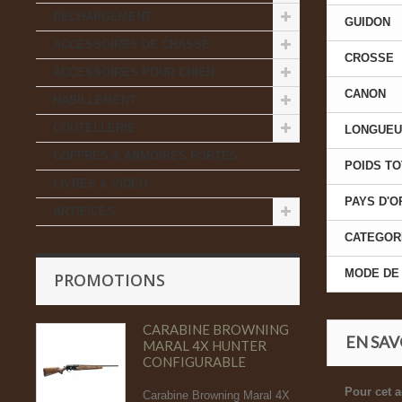
RECHARGEMENT
GUIDON
ACCESSOIRES DE CHASSE
CROSSE
ACCESSOIRES POUR CHIEN
CANON
HABILLEMENT
COUTELLERIE
LONGUEU
COFFRES & ARMOIRES FORTES
POIDS TO
LIVRES & VIDEO
PAYS D'O
ARTIFICES
CATEGOR
MODE DE
PROMOTIONS
CARABINE BROWNING
EN SAV
MARAL 4X HUNTER
CONFIGURABLE
Pour cet a
Carabine Browning Maral 4X