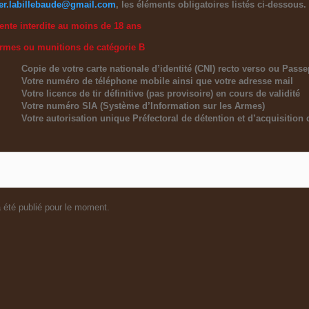
ier.labillebaude@gmail.com
, les éléments obligatoires listés ci-dessous.
ente interdite au moins de 18 ans
armes ou munitions de catégorie B
Copie de votre carte nationale d’identité (CNI) recto verso ou Passe
Votre numéro de téléphone mobile ainsi que votre adresse mail
Votre licence de tir définitive (pas provisoire) en cours de validité
Votre numéro SIA (Système d’Information sur les Armes)
Votre autorisation unique Préfectoral de détention et d’acquisition
 été publié pour le moment.