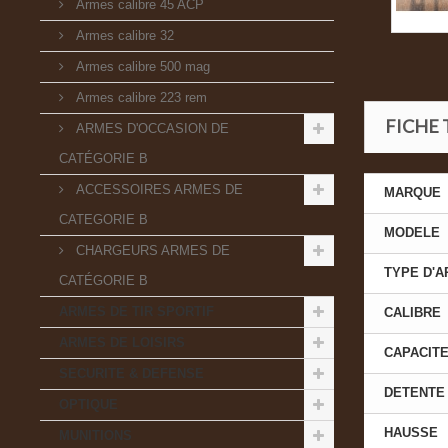
Armes calibre 45 ACP
Armes calibre 32
Armes calibre 500 mag
Armes calibre 223 rem
FICHE
ARMES D'OCCASION DE
CATÉGORIE B
ACCESSOIRES ARMES DE
MARQUE
CATEGORIE B
MODELE
CHARGEURS ARMES DE
TYPE D'
CATÉGORIE B
ARMES DE TIR SPORTIF
CALIBRE
ARMES DE LOISIRS
CAPACITE
SECURITE & DEFENSE
DETENTE
OPTIQUE
HAUSSE
MUNITIONS