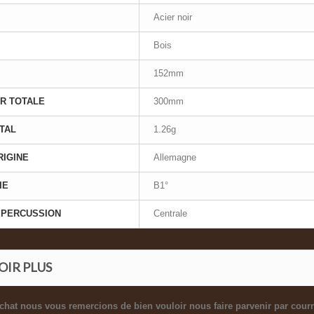
Acier noir
Bois
152mm
R TOTALE
300mm
TAL
1.26g
RIGINE
Allemagne
IE
B1°
 PERCUSSION
Centrale
OIR PLUS
chat nous vous remercions de bien vouloir nous faire parvenir par courr