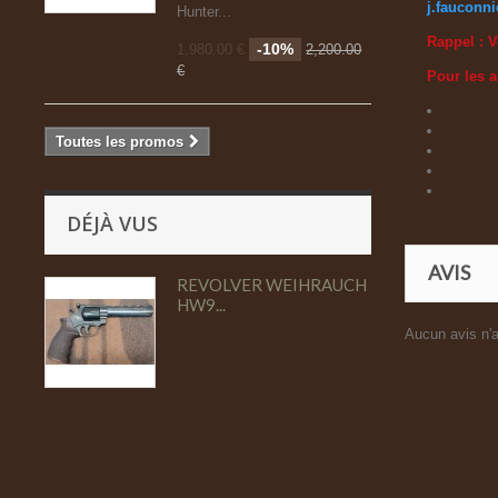
j.fauconn
Hunter...
Rappel : V
-10%
1,980.00 €
2,200.00
€
Pour les 
Toutes les promos
DÉJÀ VUS
AVIS
REVOLVER WEIHRAUCH
HW9...
Aucun avis n'a