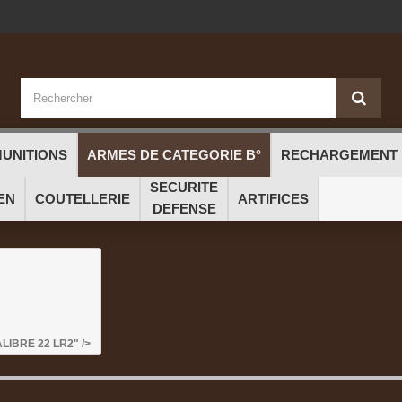
UNITIONS
ARMES DE CATEGORIE B°
RECHARGEMENT
SECURITE
EN
COUTELLERIE
ARTIFICES
DEFENSE
IBRE 22 LR2" />