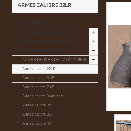
ARMES CALIBRE 22LR
PROMOTIONS
ARMES DE CHASSE D'OCCASION
ARMES DE CHASSE NEUVES
ARMES DE CATEGORIE B°
ARMES NEUVES DE CATÉGORIE B
Armes calibre 22LR
Armes calibre 6.35
Armes calibre 7.65
Armes calibre 9mm para
Armes calibre 38
Armes calibre 357
Armes calibre 44