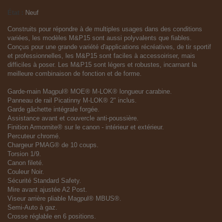
État :
Neuf
Construits pour répondre à de multiples usages dans des conditions
variées, les modèles M&P15 sont aussi polyvalents que fiables.
Conçus pour une grande variété d'applications récréatives, de tir sportif
et professionnelles, les M&P15 sont faciles à accessoiriser, mais
difficiles à poser. Les M&P15 sont légers et robustes, incarnant la
meilleure combinaison de fonction et de forme.
Garde-main Magpul® MOE® M-LOK® longueur carabine.
Panneau de rail Picatinny M-LOK® 2" inclus.
Garde gâchette intégrale forgée.
Assistance avant et couvercle anti-poussière.
Finition Armornite® sur le canon - intérieur et extérieur.
Percuteur chromé.
Chargeur PMAG® de 10 coups.
Torsion 1/9.
Canon fileté.
Couleur Noir.
Sécurité Standard Safety.
Mire avant ajustée A2 Post.
Viseur arrière pliable Magpul® MBUS®.
Semi-Auto à gaz.
Crosse réglable en 6 positions.