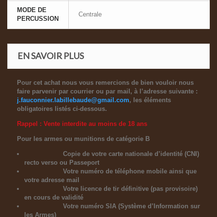
MODE DE
Centrale
PERCUSSION
EN SAVOIR PLUS
Pour cet achat nous vous remercions de bien vouloir nous
faire parvenir par courrier ou par mail, à l’adresse suivante
:
j.fauconnier.labillebaude@gmail.com
, les éléments
obligatoires listés ci-dessous.
Rappel : Vente interdite au moins de 18 ans
Pour les armes ou munitions de catégorie B
Copie de votre carte nationale d’identité (CNI)
recto verso ou Passeport
Votre numéro de téléphone mobile ainsi que
votre adresse mail
Votre licence de tir définitive (pas provisoire)
en cours de validité
Votre numéro SIA (Système d’Information sur
les Armes)