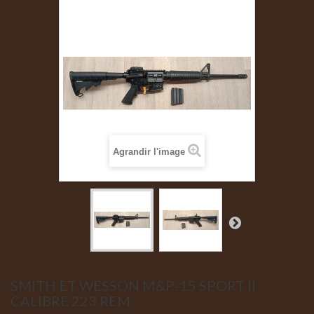
Agrandir l'image
SMITH ET WESSON M&P-15 SPORT II
CALIBRE 223 REM